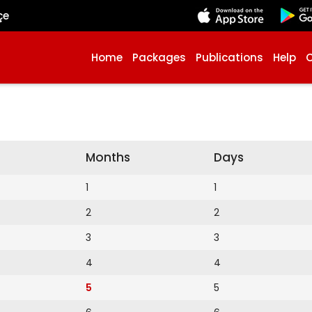
çe
Home
Packages
Publications
Help
Months
Days
1
1
2
2
3
3
4
4
5
5