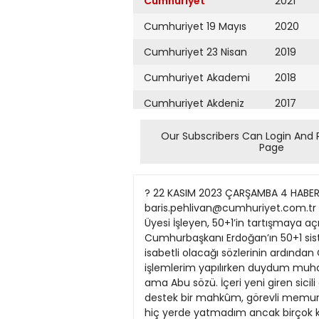
Cumhuriyet
2021
Cumhuriyet 19 Mayıs
2020
Cumhuriyet 23 Nisan
2019
Cumhuriyet Akademi
2018
Cumhuriyet Akdeniz
2017
Cumhuriyet Alışveriş
2016
Our Subscribers Can Login And 
Page
Cumhuriyet Almanya
2015
Cumhuriyet Anadolu
2014
? 22 KASIM 2023 ÇARŞAMBA 4 HABER baris.pehlivan@cumhuriyet.com.tr baris.pehlivan@cumhuriyet.com.tr baris.pehlivan@cumhuriyet.com.tr twitter:@barispehlivan twitter:@barispehlivan twitter:@barispehlivan SOL Parti Başkanlar Kurulu Üyesi İşleyen, 50+1’in tartışmaya açılmasının nedenini açıkladı Saray rejiminin iflası Nerede kalmıştık “Başkanım, dediğiniz koğuşta yerde Cumhurbaşkanı Erdoğan’ın 50+1 sistemindeki değişikliğin İşleyen, barajın düşürülmesinin ittifaklar konusunda de yatacak yer yok.” isabetli olacağı sözlerinin ardından Önder İşleyen’den da bir esneme yaratacağına dikkat çekti. 2010’daki çık cezaevinden çıkış işlemlerim yapılırken duydum muhalefete yeni anayasa uyarısı geldi. İşleyen, “AKP’nin anayasa değişikliği sürecinde başta “yetmez ama Abu sözü. İçeri yeni giren sicili ortada, yeni rejimi kurumsallaştırma girişimine evetçiler” olmak üzere çeşitli grupların iktidara destek bir mahkûm, görevli memura bir an önce karşı durmak gerek” dedi. olduğunun unutulmaması gerektiğini vurguladı söyledi. Ben hiç yerde yatmadım ancak birçok koğuşta yere serilen yataklarda uyuyan insanları gördüm. olmasının asıl anlamı Saray gösterdi. 2010’da ve sonrasında SOL PARTİLER NE DİYOR Geceyi yemekhanede geçirmek rejiminin iflas açıklamasından bir dönemde hem liberal yetmez zorunda kalanlara dahi tanık oldum. başka bir şey değil” diye konuştu. ama evetçilerin hem de boykot Duvarların arkası sıkıştırılmış insan konservesi gibiydi. diyen Kürt hareketinin destekleri ‘Yeni dizilimler yaratacak’ Nasılsın, diye soruyorlar. Sanki alabildi. MHP ile 2015’de başlayan tam doğru yanıtı veremiyorum. Yüzde 50+1 konusunda AKP Türk-İslam sentezi ittifakı ile Deneyimliyim, geçer, biliyorum. içinden zaman zaman farklı başkanlık rejime geçiş sağlandı. Lakin itinayla gözden kaçırılan büyük görüşlerin dile getirildiğinin Önümüzdeki süreçte rejimin bir cerahatın içinde yüzdüm, nasıl Sefa Uy 2 bilindiğini söyleyen İşleyen, yeni kalıcılaştırılmasına yönelik eşiği de unuturum... Farkındasınız değil mi, anayasa çerçevesinde şekillenen farklı ittifaklara yönelerek aşmak son 16 yıldır en çok konuştuğumuz umhurbaşkanı Recep Tayyip başlıkların yalnızca iktidarda konu yargı. Daha doğrusu, kelepçeyle isteyeceği açık. Bu konuda da tıpkı Erdoğan’ın Almanya dönüşü sıkılmış hayatlarımız. Metafor değil, muhalefet blokunda da 2010 referandumunda olduğuna değil derdim, gerçekten de adliye Cuçakta yaptığı 50+1 sistemi farklılıklara yol açacağı görüşünde. benzer kandırılmaya hazır salonlarında verilen kararlar ile İşleyen ile ilgili açıklamaları tartışılmaya “Barajın düşürülmesi kuşkusuz kesimler şimdiden işaretleri ortaya nefesimizi ne kadar kullanacağımızı devam ediyor. Meclis’teki ki ittifaklar konusunda da koyuyor” dedi. İşleyen, “Bugünden öğreniyoruz. İktidar kurmayları ise ne muhalefet partilerinden konuyla bir esneme yaratacak” diyen bu anayasanın özünde faşist dinci zaman boğazımız düğümlense “İnfaz ilgili farklı sesler çıkarken İşleyen, “AKP; ekonomik, sosyal bir üst aşamaya geçmek istiyorlar. rejiminin kurumsallaştırılmasını sistemi değişmeli” diyor. Doğru, Cumhuriyet, önce yargı krizi ve siyasi alanlarda çoklu bir AKP ile anayasa tartışması dahi büyük adaletsizlikler yaratıyor şu hedeflediği gerçeğini gözden ardından yüzde 50+1 ile ba
Cumhuriyet Ankara
2013
Cumhuriyet Büyük
2012
Taaruz
2011
Cumhuriyet
Cumartesi
2010
Cumhuriyet Çevre
2009