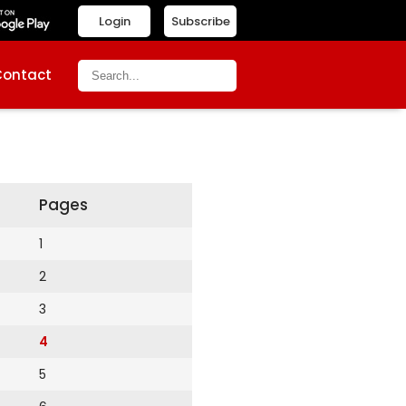
Login
Subscribe
Contact
Pages
1
2
3
4
5