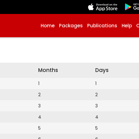
Home
Packages
Publications
Help
Months
Days
1
1
2
2
3
3
4
4
5
5