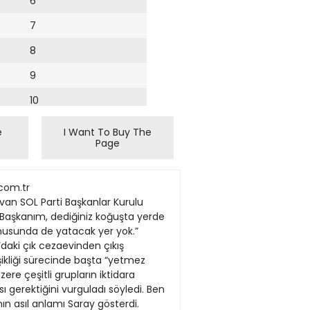
6
7
8
9
10
11
e
I Want To Buy The
Page
12
13
er kararın yanındayız, sefasına İsim vermeden “Hatta partimizden çözümün, yeni sistemin doğasını bulunduğunu da kabul etti. değil gerekirse cefasına talibiz. ihraç edilen bir şahısla bile aynı köşesinde tartışalım zedelemeyecek tamirat ve Aksayan yönlerin “mutlaka ele MHP yancı değildir.” kareye girmeye içimiz acısa bile onarımın karşılıklı uzlaşmayla alınıp düzeltilmesi gerektiğini” de ses çıkarmadık. Sanıyorum herkes MHP lideri Devlet yapılacağının inancına sahibiz. ifade eden Bahçeli, “Her yönetim ‘Oğan’ göndermesi mesajı aldı ve anladı” diyerek Bahçeli, “Erdoğa
14