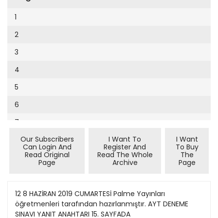
Cumhuriyet Sağlıklı Beslenme
2002
9
1
Cumhuriyet Sokak
2001
10
2
Cumhuriyet Spor
2000
11
3
Cumhuriyet Strateji
1999
12
4
Cumhuriyet Tarım
1998
13
5
Cumhuriyet Yılbaşı
1997
14
6
Çerçeve Eki
1996
15
7
Çocuk Kitap
1995
16
Our Subscribers
I Want To
I Want
8
Dergi Eki
1994
Can Login And
Register And
To Buy
17
Read Original
Read The Whole
The
9
Ekonomi Eki
Page
Archive
Page
1993
18
10
Eskişehir
1992
19
11
12 8 HAZİRAN 2019 CUMARTESİ Palme Yayınları
Evleniyoruz
1991
öğretmenleri tarafından hazırlanmıştır. AYT DENEME
20
12
Güney Dogu
SINAVI YANIT ANAHTARI 15. SAYFADA
1990