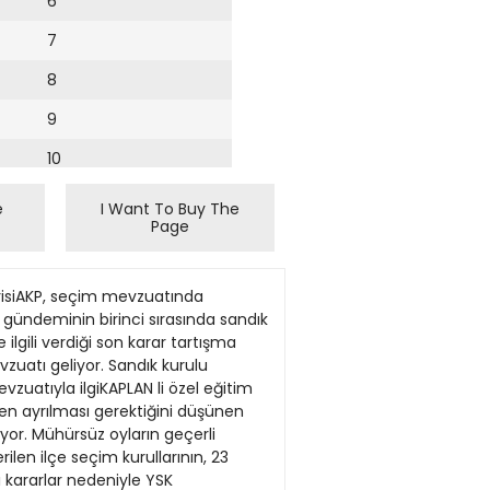
6
7
8
9
10
11
e
I Want To Buy The
Page
12
13
dyanın gündemine oturdu. İçişleri Bakanı Süleyman Soylu, Şeker Bayramı’nın birinci gününde Şırnak’ın Beytüşşebap ilçesinde bulunan Kato Dağı’nda askerlerle bir araya geldi. Soylu’nun askerlerle kıldığı bayram namazı sosyal medyanın gündemine oturdu. Namaz sırasında, iktidara yakın A Haber canlı yayına geçti. Bu esnada bayram namazını kılan sivil ve askerlerin arasında namazı karıştıranlar oldu. Başta Anadolu Ajansı olmak üzere namaz kılanla rı görüntüleyen ve fotoğraflamaya çalışan basın mensuplarının önünde gerçekleştirilen ibadetin görüntüleri sosyal medyada birçok kez paylaşıldı. Öte yandan, Soylu’nun bayram namazı kılmak için Kato Dağı’na gitmesi ve yaşanan namaz skandalı “gösteriş” olarak yorumlandı. l İç Politika TOBB BAŞKANI KOPUZ: Soylu’yu protesto edenler Pontus İstanbul Ticaret Borsası Başkanı ve Türkiye Odalar ve Borsalar Birliği (TOBB) Başkan Yardımcısı Ali Kopuz, Trabzon’da İçişleri Bakanı Süleyman Soylu’yu protesto eden yurttaşlara “Pontus” dedi. Kopuz, Trabzon’da yurttaşların protesto ettiği Süleyman Soylu’yu savundu ve “Süleyman Soylu’yu protesto eden gruba bakın, tamamı Ekrem gibi Müslüman gözüken Pontuslar” yazdı. Kopuz, daha sonra attığı tweet’te ise “yanlış anlaşıldığını” ileri sürerek “Okuduğunu anlamak güzel bir haslettir. Trabzonlulara laf söylemek kimsenin haddi değil. Makaryosun heykelini diken adama tepki göstermeyen ama Trabzonun has milliyetçi bir evladına tepki gösterenlere tepkimiz” dedi. l Haber Merkezi AKP’nin adayı rektör vekili oldu 2014’teki yerel seçimde AKP’nin Giresun Belediyesi başkan adayı olan Samsun Ondokuz Mayıs Üniversitesi Öğretim Üyesi Prof. Dr. Yılmaz Can, Giresun Üniversitesi’ne Rektör vekili olarak atandı. Giresun Üniversitesi Rektörü Prof. Dr. Cev det Coşkun’un görev süresinin tamamlamasına az bir süre kalmasına karşın sağlık sorunlarını gerekçe gösterilek istifa etmesinin ardından Cumhurbaşkanlığı tarafından atama yapıldı. Samsun Ondokuz Mayıs Üniversitesi’nde öğretim üyesi olan Yılmaz Can, Giresun Üniversitesi Rektör Vekili olarak atandı. Can, 30 Mart 2014’te AKP Giresun Belediyesi başkan adayı, 7 Haziran 2015 Milletvekil
14
15
16