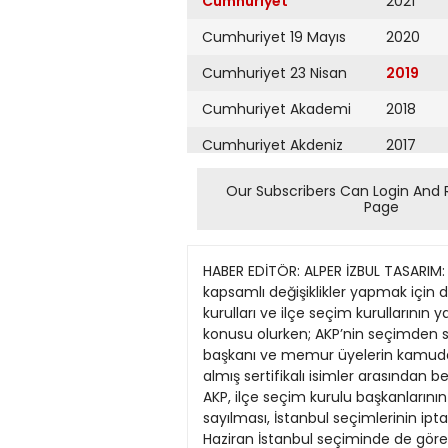
Cumhuriyet
2021
Cumhuriyet 19 Mayıs
2020
Cumhuriyet 23 Nisan
2019
Cumhuriyet Akademi
2018
Cumhuriyet Akdeniz
2017
Cumhuriyet Alışveriş
2016
Our Subscribers Can Login And 
Page
Cumhuriyet Almanya
2015
Cumhuriyet Anadolu
2014
HABER EDİTÖR: ALPER İZBUL TASARIM: BAHADIR AKTAŞ 56 HAZİRAN 2019 PERŞEMBE ‘Sertifikalı’ başkan önerisiAKP, seçim mevzuatında kapsamlı değişiklikler yapmak için düğmeye basıyor Seçim mevzuatında değişiklik planlayan AKP’nin gündeminin birinci sırasında sandık kurulları ve ilçe seçim kurullarının yapısı bulunuyor. Yüksek Seçim Kurulu’nun (YSK), İstanbul seçimiyle ilgili verdiği son karar tartışma konusu olurken; AKP’nin seçimden sonra yapacağı kapsamlı yasa değişikliklerinin ba şında seçim mevzuatı geliyor. Sandık kurulu başkanı ve memur üyelerin kamudan atanmasını yeterli görmeyen AKP, başkanlaEMINE rın seçim mevzuatıyla ilgiKAPLAN li özel eğitim almış sertifikalı isimler arasından belirlenmesi üzerinde duruyor. Muhtarlık seçiminin de yerel seçimden ayrılması gerektiğini düşünen AKP, ilçe seçim kurulu başkanlarının o yerin “en kıdemli hâkimi” olması uygulamasını da kaldırmak istiyor. Mühürsüz oyların geçerli sayılması, İstanbul seçimlerinin iptali, son olarak haklarında suç duyurusunda bulunulmasına karar verilen ilçe seçim kurullarının, 23 Haziran İstanbul seçiminde de görevlerine devam etmesi başta olmak üzere, son dönemlerde aldığı kararlar nedeniyle YSK tartışmaların odağında yer alıyor. Yeni sistemle ilgili uyum yasalarının bir kısmını 24 Haziran seçimleri öncesinde çıkaran ancak kapsamlı değişiklikleri zaman darlığı nedeniyle erteleyen AKP, İstanbul seçimlerinin ardından seçim mezuatına el atmayı planlıyor. Milletvekili Seçim Yasası, Mahalli İdareler Seçimi Yasası, 298 sayılı Seçimlerin Temel Hükümleri Hakkında Yasa ve Cumhurbaşkanlığı Seçimi Yasası olmak üzere 4 ayrı yasada düzenlenen seçim mezuatını tek bir yasa çatısı altına toplamak isteyen AKP, son seçimlerde sandık kurulu başkanlarının belirlenmesi ve ilçe seçim kurullarının kararları üzerine yaşanan tartışmalar nedeniyle bu konulara ilişkin de düzenleme getirmeyi hedefliyor. Anayasa değişikliğinin ardından seçim mevzuatında yapılan dar kapsamlı uyum yasasında, ittifak düzenlemesiyle birlikte sandık kurulu başkanlarının kamu görevlisi olması başta olmak üzere tartışmalı hükümler getirilmişti. Ancak 31 Mart seçimlerinde bazı sandık kurulu başkanlarının kamu görevlisi yerine dışarıdan atandığı gerekçesiyle İstanbul seçiminin iptal edilmesi tartışmalara neden oldu. Sandık kurulu başkanları ve üyelerinin seçim öncesi aldıkları kısa eğitimin yeterli olmadığından hareket eden AKP, özellikle sandık kurulu başkanlarının daha donanımlı ve eğitimli olması için farklı formüller üzerinde duruyor. Bu formüllerden birini de başkanların seçim mevzuzatı konusunda özel eğitim almış sertifikalı isimler arasından belirlenmesi oluşturuyor. Eğitim kursu açılmıştı AKP yetkilileri, Adalet Akademisi, halk eğitim merkezleri ya da benzeri kurumlar bünyesinde sandık kurulu başkanlığı ve üyeli
Cumhuriyet Ankara
2013
Cumhuriyet Büyük
2012
Taaruz
2011
Cumhuriyet
Cumartesi
2010
Cumhuriyet Çevre
2009