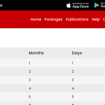
çe
Home
Packages
Publications
Help
Months
Days
1
1
2
2
3
3
4
4
5
5