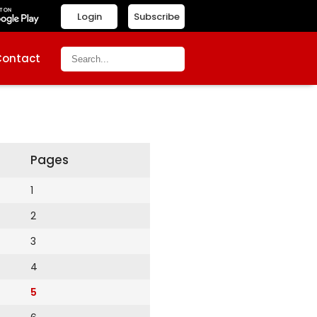
Login
Subscribe
Contact
Pages
1
2
3
4
5