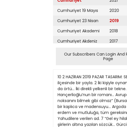
Cumhuriyet
2021
Cumhuriyet 19 Mayıs
2020
Cumhuriyet 23 Nisan
2019
Cumhuriyet Akademi
2018
Cumhuriyet Akdeniz
2017
Cumhuriyet Alışveriş
2016
Our Subscribers Can Login And 
Page
Cumhuriyet Almanya
2015
Cumhuriyet Anadolu
2014
10 2 HAZİRAN 2019 PAZAR TASARIM: SERPİL ÜNAY BULMACA SEDAT YAŞAYAN 1 Resimde gördüğünüz ünlü şairimiz... Antalya’nın Finike ilçesinde bir yayla. 2 İki kişiyle oynanan bir iskambil oyunu... Mor kadife üzerine sırma ile kabartma dal, yaprak ve çiçek işlenmiş giysi ya da örtü... İki direkli yelkenli bir tekne. 3 Japon mutfağında sıkça kullanılan kurutulmuş denizyosunu... Ukrayna’da bir kent... Orhan Hançerlioğlu’nun bir romanı... Avrupa’da bir başkent. 4 Afrika’da yaşayan, bacakları beyaz çizgili bir hayvan... Kalın bükülmüş sicim... “Kişi noksanını bilmek gibi olmaz” (Bursalı Talip)... Dik tutularak parmakla çalınan, üç köşeli ve telli büyük çalgı. 5 Balıkesir’in Gönen ilçesinde bir kaplıca ve madensuyu... Argoda esrar... İran’ın plaka kodu... Afganistan’da tarihi bir kent. 6 Böreği, çiçeği ve terazisi vardır... İnsanın erdem ve mutluluğa, tüm gereksinmelerinden sıyrılarak bağımsız olarak erişebileceğini savunan öğreti... Orta ve Doğu Avrupa kökenli Yahudilere verilen ad. 7 “Gel ey hilal kaşlım dizim üstüne / Ay bir yandan sen bir yan dan beni” (Sabahattin Ali)... Eskiden şairi bilinmeyen şiirlerin altına yazılan sözcük... Gürcistan’ın plaka kodu... Karadeniz’in kuzeyindeki iç deniz. 8 İğdiş edilmiş hayvan... Hollanda’nın plaka kodu... “Ejder meyvesi” de denen tropikal bir meyve... Rus köylü topluluğuna verilen ad. 9 Melodi... “Günbegün artmada dert ile gamım / verdi yaralar yaralandı gel” (Bayburtlu Zihni)... Emirlik, beylik... Danimarka’nın plaka kodu... Rusçada “evet”. 10 Özellikle “Çimen Yaprakları” adlı kitabıyla tanınmış ABD’li şair... Makbul bir sıcak ülke meyvesi. 11 İsveç’te kış sporları merkezi olan bir yer... Kelt kökenli bir halk dansı... Bir parçanın sevimli ve cana yakın biçimde çalınacağını anlatan müzik terimi. 12 Yer döşemesi olarak kullanılan bir tür muşamba... Gümüşhane yöresine özgü un çorbası... Japonya’da etkin bir yanardağ. 13 Letonya’nın plaka kodu... Uluslararası Çalışma Örgütü’nün kısa yazılışı... Aktinyum elementinin simgesi... Siyasal içerikli şiirlerinin ya Bu haftaki bulmaca ödülü Martin Eden Jack London Yordam Kitap 19 MAYIS 2019 1729 KAZANANLAR: Durmuş Öztaş, AFYON, Mefharet Eryılmaz, Serap Suvardar, ANKARA, Erhan Kuzhan, KÜTAHYA, Gülay Çelikcan, İZMİR, Süleyman Öner, Sami Gürhan, MERSİN, Özgür Arslan, Melih Ağva, KOCAELİ, Ozan Akçun, Alper Akyüz, Zeynep Bolkol, Emre Sarıkuş, Nursel Taşarkuyu, Alper Yaşar Akar, İSTANBUL, Ata Gökkaya, SİVAS, Tuğçe Ertürk, BALIKESİR, Sema Ödemiş, Sevim Ateş, Ada Koç, ANKARA, Hilmi Özel, ÇANKIRI, Mehmet Melih Eren, MUĞLA, Ender Yücelten, BURSA, Ekrem Karabatak, ORDU, Nevin Serin, ADANA Not: Bulmaca yanıtlarını bundan böyle bulmaca@cumhuriyet. com.tr veya (0212) 343 72 69 numaralı faksa gönderebilirsiniz. Posta ile gönderilen yanıtlar ise aynı adrese
Cumhuriyet Ankara
2013
Cumhuriyet Büyük
2012
Taaruz
2011
Cumhuriyet
Cumartesi
2010
Cumhuriyet Çevre
2009