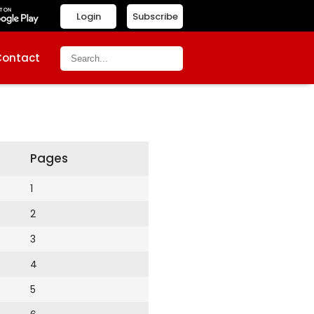
Login
Subscribe
Contact
Pages
1
2
3
4
5