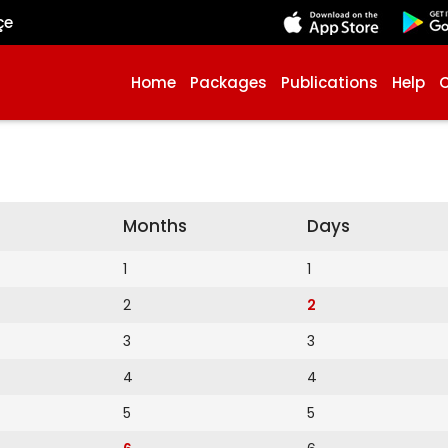
çe
Home
Packages
Publications
Help
Months
Days
1
1
2
2
3
3
4
4
5
5