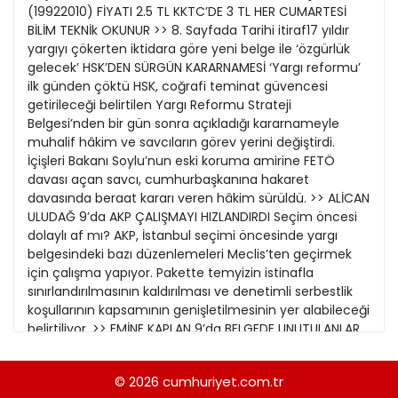
21
(19922010) FİYATI 2.5 TL KKTC’DE 3 TL HER CUMARTESİ
13
Kitap Eki
1989
BİLİM TEKNİk OKUNUR >> 8. Sayfada Tarihi itiraf17 yıldır
22
14
yargıyı çökerten iktidara göre yeni belge ile ‘özgürlük
Özel Ekler
1988
gelecek’ HSK’DEN SÜRGÜN KARARNAMESİ ‘Yargı reformu’
23
15
ilk günden çöktü HSK, coğrafi teminat güvencesi
Özel Okullar
1987
getirileceği belirtilen Yargı Reformu Strateji
24
16
Sevgililer Günü
Belgesi’nden bir gün sonra açıkladığı kararnameyle
1986
25
muhalif hâkim ve savcıların görev yerini değiştirdi.
Siyaset Eki
1985
İçişleri Bakanı Soylu’nun eski koruma amirine FETÖ
26
davası açan savcı, cumhurbaşkanına hakaret
Sürdürülebilir yaşam
1984
davasında beraat kararı veren hâkim sürüldü. >> ALİCAN
27
Turizm Eki
ULUDAĞ 9’da AKP ÇALIŞMAYI HIZLANDIRDI Seçim öncesi
1983
28
dolaylı af mı? AKP, İstanbul seçimi öncesinde yargı
Yerel Yönetimler
1982
belgesindeki bazı düzenlemeleri Meclis’ten geçirmek
29
için çalışma yapıyor. Pakette temyizin istinafla
1981
sınırlandırılmasının kaldırılması ve denetimli serbestlik
30
koşullarının kapsamının genişletilmesinin yer alabileceği
1980
belirtiliyor. >> EMİNE KAPLAN 9’da BELGEDE UNUTULANLAR
Cumhurbaşkanı tarafından açıklanan Yargı Reformu
1979
Strateji Belgesi, Türkiye’de bağımsız yar gı ve adaletin
© 2026
cumhuriyet.com.tr
1978
yok edildiğinin itirafı oldu. İktidar övünse de belgede