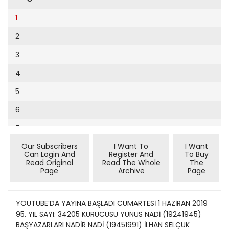
Cumhuriyet Sağlıklı Beslenme
2002
9
1
Cumhuriyet Sokak
2001
10
2
Cumhuriyet Spor
2000
11
3
Cumhuriyet Strateji
1999
12
4
Cumhuriyet Tarım
1998
13
5
Cumhuriyet Yılbaşı
1997
14
6
Çerçeve Eki
1996
15
7
Çocuk Kitap
1995
16
Our Subscribers
I Want To
I Want
8
Dergi Eki
1994
Can Login And
Register And
To Buy
17
Read Original
Read The Whole
The
9
Ekonomi Eki
Page
Archive
Page
1993
18
10
Eskişehir
1992
19
11
YOUTUBE’DA YAYINA BAŞLADI CUMARTESİ 1 HAZİRAN 2019
Evleniyoruz
1991
95. YIL SAYI: 34205 KURUCUSU YUNUS NADİ (19241945)
20
12
Güney Dogu
BAŞYAZARLARI NADİR NADİ (19451991) İLHAN SELÇUK
1990