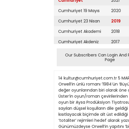
Cumhuriyet
2021
Cumhuriyet 19 Mayıs
2020
Cumhuriyet 23 Nisan
2019
Cumhuriyet Akademi
2018
Cumhuriyet Akdeniz
2017
Cumhuriyet Alışveriş
2016
Our Subscribers Can Login And 
Page
Cumhuriyet Almanya
2015
Cumhuriyet Anadolu
2014
14 kultur@cumhuriyet.com.tr 5 MART 2019 SALI KÜLTÜR EDİTÖR: ÖZNUR OĞRAŞ ÇOLAK TASARIM: İLKNUR FİLİZ ‘Büyük Birader’in George Orwell’in ünlü romanı ‘1984’ün ‘Büyük Gözaltı’ başlıklı sahne uyarlaması, içinde bulunduğumuz tiyatro döneminin üstünde düşünmeye değer oyunlarından biri olarak öne çıkıyor. Robert Evans, Wilton E. Hall ve William A. Miles’ın yazdığı metni, Artun Özsemerciyan ve Celal Üster’in oyun/roman çevirilerinden yararlanarak Taner Barlas kurgulamış, Rutkay Aziz de sahnelemiş. Perdeci Oyuncuları’nın sunduğu oyun bir Aysa Prodüksiyon Tiyatrosu yapımı. ‘1984’ İngiliz edebiyatının en ünlü distopyalarından biridir. İnsanlık için en özlenir (‘ideal’) sayılan düşsel koşulların dile geldiği ‘ütopya’ anlayışının tam tersini imleyen ‘distopya’ kavramı, yaşamdaki doğal dengelerin insanı kısıtlayacak biçimde alt üst edildiği varoluş durumlarını irdeler. Orwell, 1949 yılında toplumu ‘baskıcı’ yöntemlerle denetim altında tutan ‘totaliter’ rejimleri hedef alarak yazdığı romanının öyküsünü, ‘uzak bir gelecek’ olarak düşündüğü 1984 yılına yerleştirmişti. Günümüzdeyse Orwell’in yapıtını ‘bilimkurgu’ anlayışına yakın bir öykü olarak okumuyoruz. Yazarın politiktoplumsal tartışmasının güncel bir geçerlilik taşıdığını, dünyayı, toplumları ve içinde yaşadığımız koşulları düşündüğümüzde hemen görebiliyoruz. Varoluşumuzun politik/ekonomik/toplumsal düzeyde, küresel/emperyalist/faşist güçlerce baskı altında tutularak, bir distopya ortamına doğru çekildiğini yadsımak olası mı? Perdeci Oyuncuları’nın, Orwell’in yaptığı ‘uyarı’yı sergileme amacı da bu... Beyni yıkanmış toplum Olay ‘düş ürünü’ bir ülkede geçiyor. Bu ülkenin insanları bir otomatlar toplumu olup çıkmış gözü üstünüzde ‘1984 BÜYÜK GÖZALTI’ ENKA Kültür Sanat Sahnesi, yeni haftada George Orwell’in kült romanı 1984’ten uyarlanan “1984Büyük Gözaltı” oyununa ev sahipliği yapıyor. Dikta rejiminin hüküm sürdüğü bir korku evreninin tasviri olan oyun, bugün saat 20.30’da izleyiciyle buluşacak. tır. Başta ‘medya’, çeşitli beyin yıkama yöntemleriyle değerleri, davranış biçimleri, dahası duyguları bile denetim altına alınmıştır. İnsanlar ‘gerçekler’i görme yerine, çeşitli aldatma/manipülasyon yöntemleriyle geçerli kılınan ‘posttruth’ (gerçek sonrası) algılara bağlı kılınmıştır. Çarpım kuralları bile değişmiş, ‘2 x 2 = 5’ olmuştur. Toplumu avucunun içine almış olan ‘Büyük Birader’ her an televizyonda boy göstermek te, korkutucu bakışları ve öfkeli sesiyle yalanlar savurmakta, ‘bireysel özgürlük’ hevesindekilere sürekli olarak gözdağı vermektedir. Bir tür düşünsel ve duygusal köleliktir yaşanan. Amaçlanana ters düşen ve ‘ihanet’ sayılan düşünce ve davranışların ‘tahrikçiler’ ve ‘ihbarcılar’ tarafından izi sürülmekte, ‘suç’u açığa çıkan bi
Cumhuriyet Ankara
2013
Cumhuriyet Büyük
2012
Taaruz
2011
Cumhuriyet
Cumartesi
2010
Cumhuriyet Çevre
2009