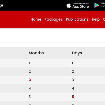
çe
Home
Packages
Publications
Help
Months
Days
1
1
2
2
3
3
4
4
5
5