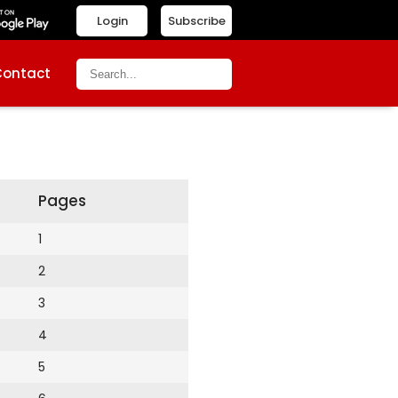
Login
Subscribe
Contact
Pages
1
2
3
4
5