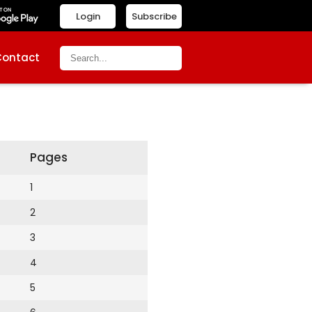
Login
Subscribe
Contact
Pages
1
2
3
4
5