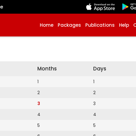
çe
Home
Packages
Publications
Help
Months
Days
1
1
2
2
3
3
4
4
5
5