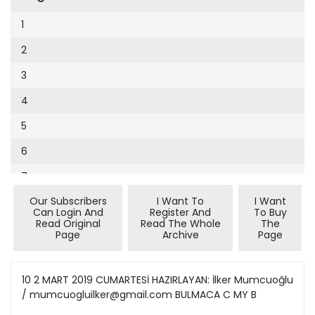
Cumhuriyet Sağlıklı Beslenme
2002
9
1
Cumhuriyet Sokak
2001
10
2
Cumhuriyet Spor
2000
11
3
Cumhuriyet Strateji
1999
12
4
Cumhuriyet Tarım
1998
13
5
Cumhuriyet Yılbaşı
1997
14
6
Çerçeve Eki
1996
15
7
Çocuk Kitap
1995
16
Our Subscribers
I Want To
I Want
8
Dergi Eki
1994
Can Login And
Register And
To Buy
17
Read Original
Read The Whole
The
9
Ekonomi Eki
Page
Archive
Page
1993
18
10
Eskişehir
1992
19
11
10 2 MART 2019 CUMARTESİ HAZIRLAYAN: İlker Mumcuoğlu
Evleniyoruz
1991
/ mumcuogluilker@gmail.com BULMACA C MY B
20
12
Güney Dogu
1990