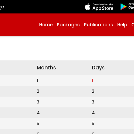
çe
Home
Packages
Publications
Help
Months
Days
1
1
2
2
3
3
4
4
5
5