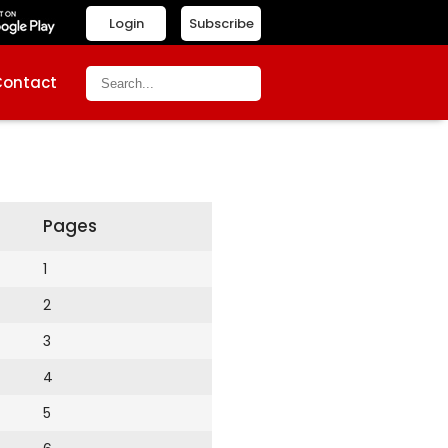
Login
Subscribe
Contact
Pages
1
2
3
4
5