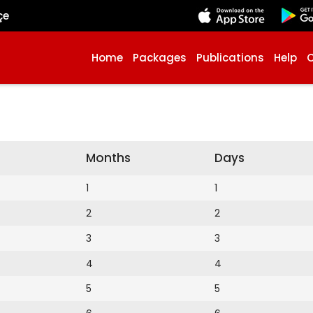
çe
Home
Packages
Publications
Help
Months
Days
1
1
2
2
3
3
4
4
5
5