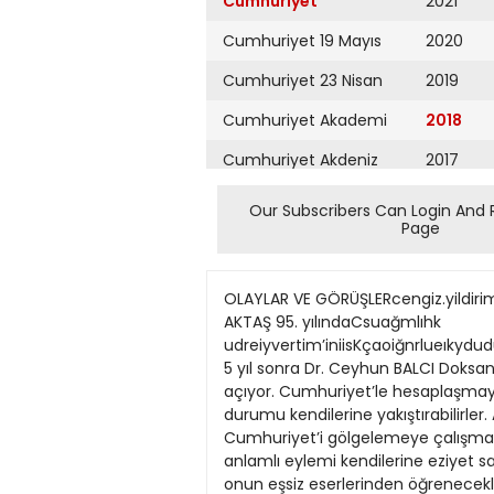
Cumhuriyet
2021
Cumhuriyet 19 Mayıs
2020
Cumhuriyet 23 Nisan
2019
Cumhuriyet Akademi
2018
Cumhuriyet Akdeniz
2017
Cumhuriyet Alışveriş
2016
Our Subscribers Can Login And 
Page
Cumhuriyet Almanya
2015
Cumhuriyet Anadolu
2014
OLAYLAR VE GÖRÜŞLERcengiz.yildirim@cumhuriyet.com.tr eposta: gorus@cumhuriyet.com.tr Pazar 9 Aralık 2018 2 TASARIM: BAHADIR AKTAŞ 95. yılındaCsuağmlıhk udreiyvertim’iniisKçaoiğnrlueıkydudüceşuvürlsieamnğilanıkceınarnaılhlaamsyııedştıunorkıunumttaeCnmubemlirthaguşerıliiayşşmeıtl’eaidnmira.da 5 yıl sonra Dr. Ceyhun BALCI Doksan beşinci yıldönümünde Cumhuriyet’in gölgelenmesi çabası ilginç manzaralarla karşılaşmamıza yol açıyor. Cumhuriyet’le hesaplaşmaya ant içmiş iktidar sahipleri (farkına vararak ya da varmayarak) çıtayı iyice alçaltmış olmaktadır. Bu durumu kendilerine yakıştırabilirler. Ancak, Cumhuriyet’e yakışmadığı kesindir. Cam, çelik, beton yığınından oluşan havaalanı ile Cumhuriyet’i gölgelemeye çalışmak hiç de akıllıca bir yöntem değildir. Olsa olsa 29 Ekim’de Anıt Kabir’e gitmekten kurtarır bu değerli ve anlamlı eylemi kendilerine eziyet sayanları. Kocaman bir Cumhuriyet kalıtını mirasyedi pişkinliğiyle tüketenlerin Cumhuriyet’ten ve onun eşsiz eserlerinden öğrenecekleri çok şey olduğunu bir kez daha anımsa(t)makta yarar var. Akıldışı ve savurganca Günümüz iktidarı yaklaşık 15 yıldır pek çok şeyi ve özellikle de sağlıkta yaptıklarını övünç kaynağı olarak görmektedir. Sağlıkta Dönüşüm adı altında uygulamaya konanlar, öncesindeki yanlışlık ve eksikliklerin yarattığı yokluğun üzerine eklediği niteliksiz çoklukla insanlarımızı etkileyebilmiştir. Sözcüğün tam anlamıyla çokluk üzerine kurulu; akıldışı ve savurganca olarak da nitelenebilecek Sağlıkta Dönüşüm Programı tel tel dökülmektedir gerçekte. Ülke nüfusundan daha fazlasının bir yıl boyunca acil servisleri doldurmuş olmasına Türk vatandaşlarının yılda ortalama 10 kez doktor muayenesine gitmişliği eklendiğinde niteliksiz çokluk tanımı daha iyi anlaşılabilecektir. Çokluğun kaçınılmaz şekilde değersizleşmeye yol açtığı ortamda doktora ve sağlık çalışanlarına sövme, onları dövme ve hatta yaşamlarını sonlandırma fırsatının kitlelere cömertçe Cumhuriyetin ilk ve en uzun süre görev yapmış Sağlık Bakanı Refik Saydam, Atatürk’le. sunulduğu XXI. Yüzyıl Türkiyesi’nde Cumhuriyet’in Sağlık Devrimi’ne göz atmanın tam da sırasıdır. Batılıların I. Dünya Savaşı’na “Büyük Savaş” nitelemesi yaptığını düşünürsek; 1911’de başlayan 1922’de silahlı bölümü sonlanan Türklerin üç anakarada, yedi düvele karşı verdiği savaşa nasıl bir nitelemeyi uygun göreceklerini bilmek isterdim! Yoksul ve yoksun olmanın yanı sıra bilisiz ve sağlıksız bir Türk toplumunun Anadolu’nun geriye kalan biricik varlığı olduğu gerçeği gün gibi ortadadır. Savaş yorgunu, çiçeği burnunda Cumhuriyet’in sağlık alanında gözler önüne serilen hiçliğe eşdeğer durumunu ana başlıklarıyla özetlemek gerekirse: n Milyonlarca kişi frengili, sıtmalı ve t
Cumhuriyet Ankara
2013
Cumhuriyet Büyük
2012
Taaruz
2011
Cumhuriyet
Cumartesi
2010
Cumhuriyet Çevre
2009