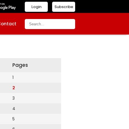
Login
Subscribe
Contact
Pages
1
2
3
4
5