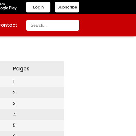
Login
Subscribe
Contact
Pages
1
2
3
4
5