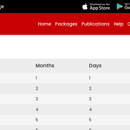
çe
Home
Packages
Publications
Help
Months
Days
1
1
2
2
3
3
4
4
5
5