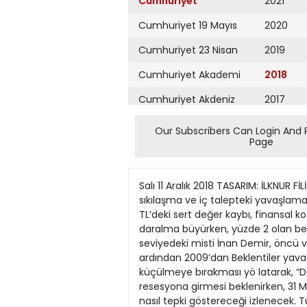
Cumhuriyet
2021
Cumhuriyet 19 Mayıs
2020
Cumhuriyet 23 Nisan
2019
Cumhuriyet Akademi
2018
Cumhuriyet Akdeniz
2017
Cumhuriyet Alışveriş
2016
Our Subscribers Can Login And 
Page
Cumhuriyet Almanya
2015
Cumhuriyet Anadolu
2014
Salı 11 Aralık 2018 TASARIM: İLKNUR FİLİZ ekonomi@cumhuriyet.com.tr Ekonomi ÇAKILDI ekonomi 11 TL’deki değer kaybı, finansal koşullardaki sıkılaşma ve iç talepteki yavaşlamanın etkisiyle 2018’in üçüncü çeyreğinde ekonomideki büyüme yüzde 1.6’ya indi Türkiye ekonomisi TL’deki sert değer kaybı, finansal koşul Resmen lardaki sıkılaşma ve iç talepteki yavaşlamanın etkisiyle üçüncü çeyrekte yüzde 1.6 daralma büyürken, yüzde 2 olan beklentilerin altında kaldı. Uz N omura kıdemli gelişmekte olan piyasalar ekono manlara göre, bu seviyedeki misti İnan Demir, öncü verilerin büyüme rakamı dengelenme ekonominin yaz aylarındaki kur değil çakılma. şokunun ardından 2009’dan Beklentiler yavaşlamanın beri ilk kez daralma süreci yerini bu yılın son çeyreğin ne girdiğine işaret ettiğini an de küçülmeye bırakması yö latarak, “Dördüncü çeyrekte nünde. Gelecek yılın ilk çeyreğinde de GSYH’nin küçülmesiyle ekonominin resesyona girmesi beklenirken, 31 Mart’taki yerel seçim öncesinde işsizlikte artışı da beraberinde getirecek bir küçülmeye hükümetin nasıl tepki göstereceği izlenecek. Türkiye İstatistik Kurumu (TÜİK) verilerine göre gayrisafi yurtiçi hasıla (GSYH) üçüncü çeyrekte mevsimsellikten ve takvim etkisinden arındırılmış veri, önceki dö beklediğimiz yüzde 2.5 daralma, 2018’de büyümenin bir önceki yılki yüzde 7.4’ten yüzde 2.6’ya gerileyeceğini gösteriyor. 2019’da ise yüzde 2.8 daralma bekliyoruz” dedi. Üst düzey bir bankacı, “Ekonomide yavaşlamayı teyit eden ilk veri geldi. Üçüncü çeyrekte bir önceki çeyreğe göre ciddi bir yavaşlama görüyoruz. Bu yavaşlamanın gelecek dönemde her bir çeyrekte kuvvetlenmesi büyük ihtimal. Bu kapsamda hükümetin bu yavaşlama eğilimine nasıl tepki ve neme göre yüzde 1.1 küçüldü. receği çok önemli olacak. An İnşaatta daralma cak talep yönlü teşviklerin tek başına yeterli olmayabilece GSYH dün revize edilen ve ği bir dönemdeyiz. Sorunların rilere göre ilk çeyrekte yüzde AKP hükümeti büyüme ve iş 7.2, ikinci çeyrekte ise yüzde sizlik açısından son 15 yılın en 5.3 büyüdü. Büyümedeki ivme kaybı üçüncü çeyrekte ise belirginleşti. TÜİK verilerine göre 2017 üçüncü çeyrekte büyüme yüzde 11.5 seviyesindeydi. Üçüncü çeyrek büyü kötü ekonomik koşullarda yerel seçime girecek” ifadesini kullandı. Doç. Dr. Ümit Akçay da, bunun ‘dengelenme değil çakılma’ olduğu yorumunda bulundu. mesine üretim kesimlerinin katkıları açısından bakarsak bütün kesimlerde geçen yılın üçüncü çeyreğine göre gerileme oldu. 2017 üçüncü çeyrekte yüzde 18.8 büyüyen inşaat sektörü bu yıl üçüncü çeyrekte yüzde 5.3 daraldı. İmalat sanayiinde ise bir önceki yıl aynı döne
Cumhuriyet Ankara
2013
Cumhuriyet Büyük
2012
Taaruz
2011
Cumhuriyet
Cumartesi
2010
Cumhuriyet Çevre
2009