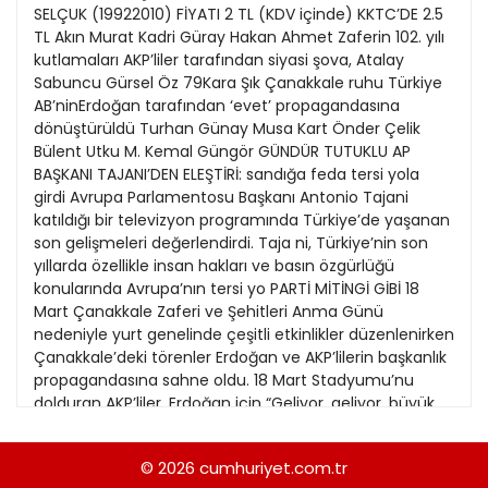
21
SELÇUK (19922010) FİYATI 2 TL (KDV içinde) KKTC’DE 2.5
13
Kitap Eki
1989
TL Akın Murat Kadri Güray Hakan Ahmet Zaferin 102. yılı
22
14
kutlamaları AKP’liler tarafından siyasi şova, Atalay
Özel Ekler
1988
Sabuncu Gürsel Öz 79Kara Şık Çanakkale ruhu Türkiye
23
15
AB’ninErdoğan tarafından ‘evet’ propagandasına
Özel Okullar
1987
dönüştürüldü Turhan Günay Musa Kart Önder Çelik
24
16
Sevgililer Günü
Bülent Utku M. Kemal Güngör GÜNDÜR TUTUKLU AP
1986
25
BAŞKANI TAJANI’DEN ELEŞTİRİ: sandığa feda tersi yola
17
Siyaset Eki
1985
girdi Avrupa Parlamentosu Başkanı Antonio Tajani
26
18
katıldığı bir televizyon programında Türkiye’de yaşanan
Sürdürülebilir yaşam
1984
son gelişmeleri değerlendirdi. Taja ni, Türkiye’nin son
27
Turizm Eki
yıllarda özellikle insan hakları ve basın özgürlüğü
1983
28
konularında Avrupa’nın tersi yo PARTİ MİTİNGİ GİBİ 18
Yerel Yönetimler
1982
Mart Çanakkale Zaferi ve Şehitleri Anma Günü
29
nedeniyle yurt genelinde çeşitli etkinlikler düzenlenirken
1981
Çanakkale’deki törenler Erdoğan ve AKP’lilerin başkanlık
30
propagandasına sahne oldu. 18 Mart Stadyumu’nu
1980
dolduran AKP’liler, Erdoğan için “Geliyor, geliyor, büyük
31
başkan geliyor” sloganları attı. BAKAN KAYA İLE KATILDI
1979
Törene Hollanda krizinin baş aktörü Bakan Fatma Betül
© 2026
cumhuriyet.com.tr
1978
Sayan Kaya ile birlikte katılan Erdoğan, anayasa