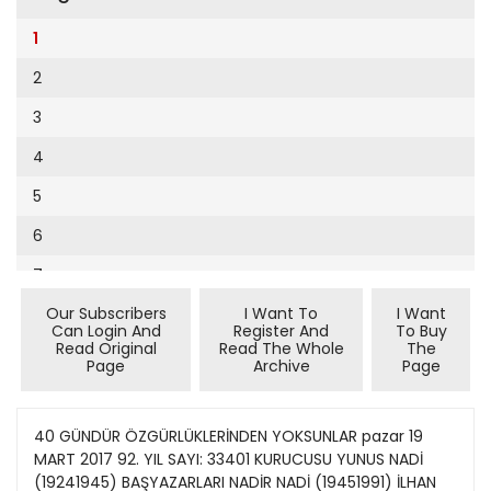
Cumhuriyet Sağlıklı Beslenme
2002
9
1
Cumhuriyet Sokak
2001
10
2
Cumhuriyet Spor
2000
11
3
Cumhuriyet Strateji
1999
12
4
Cumhuriyet Tarım
1998
13
5
Cumhuriyet Yılbaşı
1997
14
6
Çerçeve Eki
1996
15
7
Çocuk Kitap
1995
16
Our Subscribers
I Want To
I Want
8
Dergi Eki
1994
Can Login And
Register And
To Buy
17
Read Original
Read The Whole
The
9
Ekonomi Eki
Page
Archive
Page
1993
18
10
Eskişehir
1992
19
11
40 GÜNDÜR ÖZGÜRLÜKLERİNDEN YOKSUNLAR pazar 19
Evleniyoruz
1991
MART 2017 92. YIL SAYI: 33401 KURUCUSU YUNUS NADİ
20
12
Güney Dogu
(19241945) BAŞYAZARLARI NADİR NADİ (19451991) İLHAN
1990