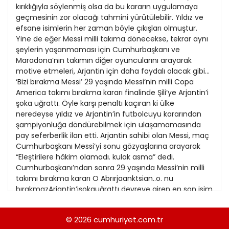
21
kırıklığıyla söylenmiş olsa da bu kararın uygulamaya
13
Kitap Eki
1989
geçmesinin zor olacağı tahmini yürütülebilir. Yıldız ve
22
14
efsane isimlerin her zaman böyle çıkışları olmuştur.
Özel Ekler
1988
Yine de eğer Messi milli takıma dönecekse, tekrar aynı
23
15
şeylerin yaşanmaması için Cumhurbaşkanı ve
Özel Okullar
1987
Maradona’nın takımın diğer oyuncularını arayarak
24
16
Sevgililer Günü
motive etmeleri, Arjantin için daha faydalı olacak gibi...
1986
25
‘Bizi bırakma Messi’ 29 yaşında Messi’nin milli Copa
17
Siyaset Eki
1985
America takımı bırakma kararı finalinde Şili’ye Arjantin’i
26
18
şoka uğrattı. Öyle karşı penaltı kaçıran ki ülke
Sürdürülebilir yaşam
1984
neredeyse yıldız ve Arjantin’in futbolcuyu kararından
27
19
Turizm Eki
şampiyonluğa döndürebilmek için ulaşamamasında
1983
28
pay seferberlik ilan etti. Arjantin sahibi olan Messi, maç
20
Yerel Yönetimler
1982
Cumhurbaşkanı Messi’yi sonu gözyaşlarına arayarak
29
21
“Eleştirilere hâkim olamadı. kulak asma” dedi.
1981
Cumhurbaşkanı’ndan sonra 29 yaşında Messi’nin milli
30
22
takımı bırakma kararı O Abrırjaanktsian..o. nu
1980
bırakmazArjantin’işokauğrattı devreye giren en son isim
31
23
de Arjantin ve dünya futbolunun efsanelerinden Diego
1979
Armando Maradona oldu. Efsane futbolcu, “Önünde
24
© 2026
cumhuriyet.com.tr
1978
oynayabileceği birçok zaman var. Lionel, 2018 Dünya