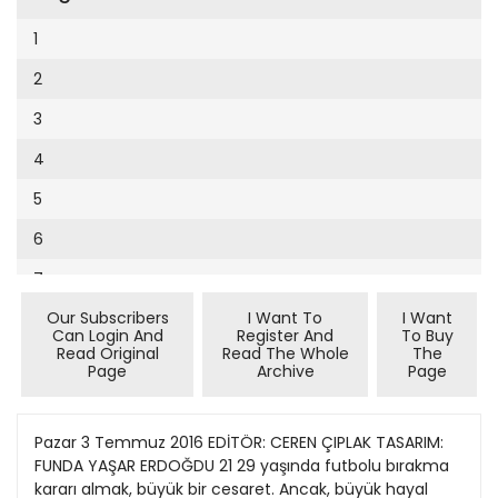
Cumhuriyet Sağlıklı Beslenme
2002
9
1
Cumhuriyet Sokak
2001
10
2
Cumhuriyet Spor
2000
11
3
Cumhuriyet Strateji
1999
12
4
Cumhuriyet Tarım
1998
13
5
Cumhuriyet Yılbaşı
1997
14
6
Çerçeve Eki
1996
15
7
Çocuk Kitap
1995
16
Our Subscribers
I Want To
I Want
8
Dergi Eki
1994
Can Login And
Register And
To Buy
17
Read Original
Read The Whole
The
9
Ekonomi Eki
Page
Archive
Page
1993
18
10
Eskişehir
1992
19
11
Pazar 3 Temmuz 2016 EDİTÖR: CEREN ÇIPLAK TASARIM:
Evleniyoruz
1991
FUNDA YAŞAR ERDOĞDU 21 29 yaşında futbolu bırakma
20
12
Güney Dogu
kararı almak, büyük bir cesaret. Ancak, büyük hayal
1990