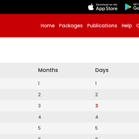
Home
Packages
Publications
Help
Months
Days
1
1
2
2
3
3
4
4
5
5