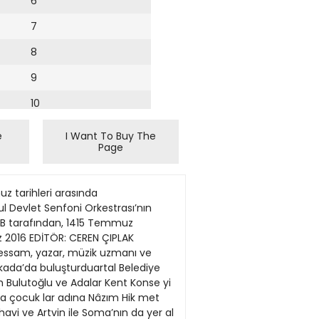
6
7
8
9
10
11
e
I Want To Buy The
Page
12
13
lerinden de anlaşıldığı üzere çilekeş bir ruh; bir metropol dervişi, modern zamanlar divanesi... Yedi solo albüm yapmasına rağmen renkli medyalarda adından bahsedilmeyen gözlerden ırak bir müzisyen. Hoyrat ve kalabalık bir itiş kakışın uzağında, genelde hasret ve yalnızlık şarkıları yazıyor Yılmaz. Düzenlemeleri Levent Canen tarafından yapılan şarkıların her birinde çok tanıdık konuklar var; İlkay Akkaya, Hilmi Yarayıcı, Efkan Şeşen, Niyazi Koyuncu, Nurettin Rençber, Erdal Güney, Arzu Görücü, Seza Kırgız, Sinan Güngör, Ahu Sağlam, Düşbaz, Ayhan Orhuntaş, Oğuz Aksaç gibi... Halk ozanları kültürünün modern bir örneği “Gökyüzü Mavi Kaldı.” Yangın sürüyor, elimizde körük... Yangın sürüyor... Atatürk Havalimanı’ndaki bombaların açtığı yangın değil sözünü ettiğim... Bugün 3 Temmuz. Dün Madımak katliamının 23. yılıydı. Dün devletin tüm güçleri, kurumları, denetimi, varlığına rağmen o gerici yobaz güruh, sekiz saatlik bir çaba sonunda, kendilerinden farklı düşünen her yaştan insanı, çocuk, yaşlı demeden diri diri yakmışlardı. Ne o yakanlar, ne yaktıranlar, ne kışkırtanlar, izin verenler, ne de sorumlu olanlar, hiçbiri ceza almadı. Aksine sırtları sıvazlandı. Bugün IŞİD’in canlı bombaları onların çocuklarıdır... Nasıl önlenir, ne yapmalı... Hepsi üzerine birbirinden farklı yorumlar, analizler okuyup duruyoruz. Ve çoğu kez elimizde körük seyrediyoruz... Karşıdevrimi durdurmalıyız! Benim diyeceğim sadece 2 sözcük: Karşıdevrimi durdurmak! Her gün Atatürk ve Cumhuriyet ilke ve devrimlerini yok sayan, geriye döndürmeye çalışan uygulamalara tanıklık ediyoruz. Her gün laikliğe karşı bir adım daha... Atatürk Havalimanı katlia
14
15
16
17
18