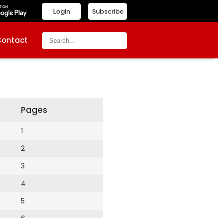
Login
Subscribe
Contact
Pages
1
2
3
4
5