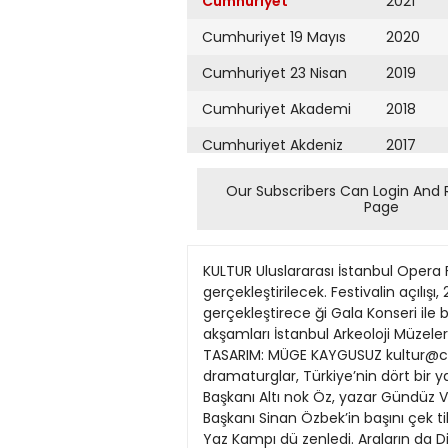
Cumhuriyet
2021
Cumhuriyet 19 Mayıs
2020
Cumhuriyet 23 Nisan
2019
Cumhuriyet Akademi
2018
Cumhuriyet Akdeniz
2017
Cumhuriyet Alışveriş
2016
Our Subscribers Can Login And 
Page
Cumhuriyet Almanya
2015
Cumhuriyet Anadolu
2014
KULTUR Uluslararası İstanbul Opera Festivali başlıyor 7. Uluslararası İstanbul Opera Festivali, 27 Temmuz tarihleri arasında gerçekleştirilecek. Festivalin açılışı, 2 Temmuz akşamı, konuk şef Borislav Ivanov yönetiminde İstanbul Devlet Senfoni Orkestrası’nın gerçekleştirece ği Gala Konseri ile başlayacak. Mozart’ın “Saraydan Kız Kaçırma” operası, İstanbul DOB tarafından, 1415 Temmuz akşamları İstanbul Arkeoloji Müzeleri Bahçesi’nde Yekta Kara rejisiyle sahnelenecek. Pazar 3 Temmuz 2016 EDİTÖR: CEREN ÇIPLAK TASARIM: MÜGE KAYGUSUZ kultur@cumhuriyet.com.tr Nâzım’ın Büyükada’daki 17 ‘demokrasi serası’ Ressam, yazar, müzik uzmanı ve dramaturglar, Türkiye’nin dört bir yanından çocukları, Nâzım’ın evrensel dizelerinin yoldaşlığıyla Büyükada’da buluşturduartal Belediye Başkanı Altı nok Öz, yazar Gündüz Vas K GÖNÜLLÜ KATILIMCILAR NE DEDİsaf, Adalar Vakfı Başkanı Ha lim Bulutoğlu ve Adalar Kent Konse yi Başkanı Sinan Özbek’in başını çek tikleri bir grup gönüllü, 20 Haziran ?1 Temmuz arasında Büyükada’da çocuk lar adına Nâzım Hik met Yaz Kampı dü zenledi. Araların da Diyarbakır, Ur fa, Nevşehir, Anka EAVLRTUİMĞ ra, Erzincan, Mersin, Arhavi ve Artvin ile Soma’nın da yer al dığı Türkiye’nin do kuz ayrı noktasından kampa gelen ço cuklar, yarının bireyleri olarak fark lı bir gelecek ve eğitim ile bilinçlenme vizyonunun tohumlarını, bu sıra dışı ‘demokrasi serası’nda atma şansını el de etti. Evrensellik DNA’sı Biz de ziyaretimizde, kendine has günlük gazetesi dahi basılan bu kampın karakterini oluşturan ana ipuçlarını kayıt altına almaya ve bu projenin ğmGşmbsöryGiieenıimdmreüıeyzcrüknnisin,drlyeideoeseaaebyelülsl,pmmiğuaifnzbmıl.inyeilaain,VBrolkakbdbeagy,rmii,gisznirayrkpuisidepimbşimnbaaeatbicyufışyğyiyb:llinmeaaıaoYüinşzypopearlımlyretbetrnkeıotığtira.iraıbkk,icsSkgkdytOdrHzueııüıouöeeannşanznçkıhrızrln.lAidçülaegamoadeeordkelrlıdüömlınknakenBlşienlmunieraübzukeelaielşnöl,iiaemumttUadvaryiğttırdeiiüllromt,ieieif.stağyhağicAin,yeambü’edolbdıumimbmKraiiğual:akaanoiürzKşrkzlaİrddzesaagtaatftaeıidmagetkmaodnefemtilnabpelapaannbbidtnnğagniöoauzbaıaölçsgklyılig’mdkroubroielmeiuük,nbuvcleahh.terliuebuoaAteankrkişırişkplemmlyyıuçamaişyakoorenaaa,cry..ıi llnNsvDMjddpbSseeeiaeoıreaemiesşnüğokkğymitvedeavaljaieüdıeşrmüabsyramezarypkbrrileaeslı,dlihıiaeüyerçıçyorzıi.çmğa.rikıdoönldTkaaBüieadiçcunuaaşlçiıliunlşkeelmminıindglnnmektntçaigmadlioduama‘oniYkebeçryaıpyşcaıuçlikggneanlbuozaeaoiu,ç:batekmmbnlana0üadrlinaiillrambtlpasu5ıbezrlşoieyr.i.a3kemrilaraeEpOntO3rdmçyerayregşzeüika3ayyyıeiib,uşnMdvrıly0üeabyüluibciıdzr2yitlnaligeaadflraıopiılbck0nendşre’Erreealpdo8ılrsanğv.açlnmör0aıtjeirkeoetb,.ry8iiızmku ranç eğitimi, yüzme gibi unsurlarla beslenen kampta şimdilik dokuz şehre ulaşılmış oldu ve kampın, kış mevsiminde de Kapadokya / Nevşehir’de uygulanması için şimdiden altyapı çalışmalarına başlandı. Kampta siyaset yok Öte yandan, bu alanda 10 yıldır eğitim veren koordinatör Odabaşı’nın vurguladığ
Cumhuriyet Ankara
2013
Cumhuriyet Büyük
2012
Taaruz
2011
Cumhuriyet
Cumartesi
2010
Cumhuriyet Çevre
2009