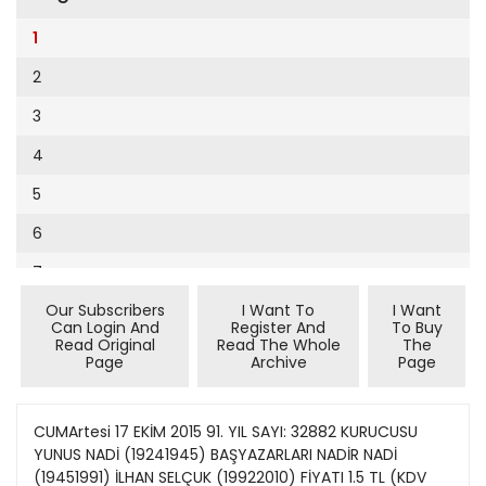
Cumhuriyet Sağlıklı Beslenme
2002
9
1
Cumhuriyet Sokak
2001
10
2
Cumhuriyet Spor
2000
11
3
Cumhuriyet Strateji
1999
12
4
Cumhuriyet Tarım
1998
13
5
Cumhuriyet Yılbaşı
1997
14
6
Çerçeve Eki
1996
15
7
Çocuk Kitap
1995
16
Our Subscribers
I Want To
I Want
8
Dergi Eki
1994
Can Login And
Register And
To Buy
17
Read Original
Read The Whole
The
9
Ekonomi Eki
Page
Archive
Page
1993
18
10
Eskişehir
1992
19
11
CUMArtesi 17 EKİM 2015 91. YIL SAYI: 32882 KURUCUSU
Evleniyoruz
1991
YUNUS NADİ (19241945) BAŞYAZARLARI NADİR NADİ
20
12
Güney Dogu
(19451991) İLHAN SELÇUK (19922010) FİYATI 1.5 TL (KDV
1990