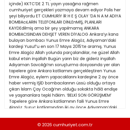
21
içinde) KKTC’DE 2 TL yayın yasağına rağmen
13
Kitap Eki
1989
cumhuriyet gerçekleri yazmaya devam ediyor Polis her
22
14
şeyi biliyordu ET CUMHURİY İR H E Ş OLAY ’DA N A M ADIYA
Özel Ekler
1988
BOMBAcıLARIN TELEFONLARI DİNLEnMİŞ, PLANLARI
23
15
KAYDEdilmiş ama bir şey yapılmamış ANKARA
Özel Okullar
1987
BOMBACISINDAN DEHŞET VEREN DİYALOG Ankara’yı kana
24
16
Sevgililer Günü
bulayan bombacı Yunus Emre Alagöz, Adıyaman’daki
1986
25
kardeşi Yusuf’u en son 17 Mayıs 2015’te aramış. Yunus
17
Siyaset Eki
1985
Emre Alagöz Allah yolunda parçalandılar, ne güzel Allah
26
18
kabul etsin inşallah Bugün yarın biz de gideriz inşallah
Sürdürülebilir yaşam
1984
Adıyaman Savcılığı’nın soruşturma dosyasında yer alan
27
19
Turizm Eki
tapelere göre Ankara katliamını gerçekleştiren Yunus
1983
28
Emre Alagöz, eylem yapacaklarını kardeşine 2 ay önce
20
Yerel Yönetimler
1982
haber vermiş IŞİD bombacılarının üssü olduğu ortaya
29
21
çıkan İslam Çay Ocağı’nın olduğu sokakta hâlâ endişe
1981
ve yaşananlara tepki hâkim. ‘BELKİ SON GÖRÜŞMEM’
30
22
Tapelere göre Ankara katliamının faili Yunus Emre
1980
Alagöz, Suruç katliamından iki ay önce Adıyaman’daki
31
kardeşi Yusuf’u aradı. ‘Allah yolunda paramparça
1979
olmanın’ güzelliğinden bahsetti ve “Belki seninle son
© 2026
cumhuriyet.com.tr
1978
görüşmem” diye konuştu. İŞTE O KONUŞMA ‘Belki bir