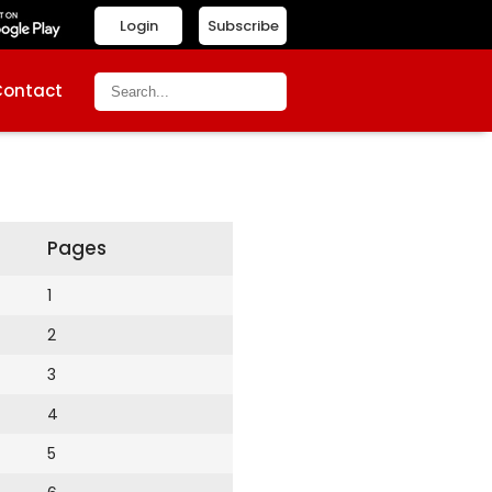
Login
Subscribe
Contact
Pages
1
2
3
4
5