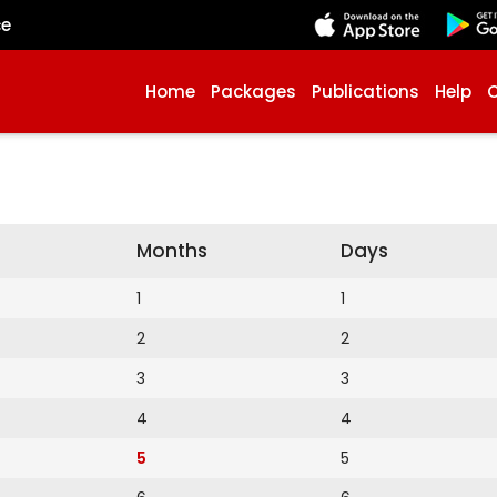
çe
Home
Packages
Publications
Help
Months
Days
1
1
2
2
3
3
4
4
5
5