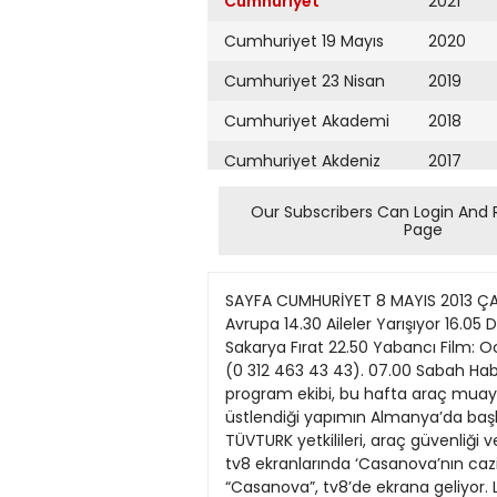
Cumhuriyet
2021
Cumhuriyet 19 Mayıs
2020
Cumhuriyet 23 Nisan
2019
Cumhuriyet Akademi
2018
Cumhuriyet Akdeniz
2017
Cumhuriyet Alışveriş
2016
Our Subscribers Can Login And 
Page
Cumhuriyet Almanya
2015
Cumhuriyet Anadolu
2014
SAYFA CUMHURİYET 8 MAYIS 2013 ÇARŞAMBA cumtv@cumhuriyet.com.tr 18 senler 11.15 İyi Fikir 12.45 İyi Şeyler 13.00 Haber 13.30 Dizi: Avrupa Avrupa 14.30 Aileler Yarışıyor 16.05 Dizi: Leyla ile Mecnun 17.20 Cevap Soruda 18.30 Habere Doğru 19.00 Ana Haber Bülteni 19.50 Dizi: Sakarya Fırat 22.50 Yabancı Film: Ocean’s 11 01.05 Dizi: Zengin Kız Fakir Oğlan 02.55 Dizi: Seksenler 04.40 Avrupa Avrupa 05.25 Derin Kökler (0 312 463 43 43). 07.00 Sabah Haberleri 08.25 İyi Şeyler 09.10 Dizi: Sek TELEVİZYON Avrupa’ya yolculuk TV Servisi “Saffet’in Garajı” program ekibi, bu hafta araç muayene istasyonları kuruluşu TÜVTURK ile Avrupa turuna çıkıyor. Saffet Üçüncü’nün sunumunu üstlendiği yapımın Almanya’da başlayan yolculuğu, Avusturya, Slovenya ve daha birçok ülkeye kadar uzanıyor. Programda ayrıca, TÜVTURK yetkilileri, araç güvenliği ve bakımıyla ilgili önemli bilgiler veriyor. n NTV, 22.00 Lasse Hallström’ün yönettiği romantik güldürü, tv8 ekranlarında ‘Casanova’nın cazibesi TV Servisi Kimberley Simi’yle Jeffrey Hatcher’ın öyküsünden uyarlanan romantik güldürü “Casanova”, tv8’de ekrana geliyor. Lasse Hallström’ün yönettiği filmin başrollerinde, Heath Ledger, Siena Miller, Jeremy Irons oynuyor. Ünlü çapkın Giacomo Casanova yaşamında ilk kez rededilir. Ona hayır diyen kadınsa dönemin yetenekli yazarlarından Bruni’dir. Genç kadın kendisine hem saf sadakati hem de ateşli tutkuyu aynı anda verebilecek benzersiz erkeği aramaktadır. Casanova, kadınların karşı koyamadığı efsanevi cazibesini geri çevirme cesaretini gösteren Francesca’ya çılgınca tutulur, onun düşlerindeki romantik erkek olabilmek için tüm yeteneklerini kullanmaya karar verir. Tümü Venedik’te çekilen, büyüleyici görüntüler, eğlenceli sahnelerle, olağan üstü müziklerle bezeli yapım, izleyiciye kahkahalı bir seyir vaatediyor. n tv8, 19.45 Söz Sende TV Servisi Balçiçek İlter, “Söz Sende”nin bu akşamki bölümünde, kuratör Melis Pilavcı, tasarımcı Melkan Gürsel Tabanlıoğlu ve Maden İhracatçıları Derneği Yönetim Kurulu Üyesi Erdoğan Akbulak’ı ağırlıyor. Konuklarla yapımda, Milano Moda Haftası’nda Türk mermerini dünyaya tanıtmak için düzenledikleri sergi üzerine sohbet ediliyor. n Habertürk, 18.10 10.35 Gündem 11.00 Haber Bülteni 11.35 Açık Büfe 12.35 Gündem 13.30 Haber Özetleri 13.35 Gündem 15.30 Haber Özetleri 15.35 Gündem 16.35 Türkiye Ajansı 17.35 Dünya Turu 21.05 Ufuk Çizgisi 22.00 Haber 22.45 Açı 00.10 Spor Kritik 01.15 Ekonomik Tarifler 02.00 Euronews 03.15 Açı 05.10 Ufuk Çizgisi (0 312 463 47 06). 09.35 İnce Çizgi 10.30 Haber Özetleri Genç Bakış TV Servisi Rixos Otelleri Yönetim Kurulu Başkanı Fettah Tamince,
Cumhuriyet Ankara
2013
Cumhuriyet Büyük
2012
Taaruz
2011
Cumhuriyet
Cumartesi
2010
Cumhuriyet Çevre
2009