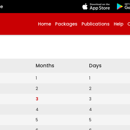
çe
Home
Packages
Publications
Help
Months
Days
1
1
2
2
3
3
4
4
5
5