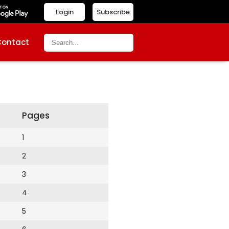
Login
Subscribe
Contact
Pages
1
2
3
4
5