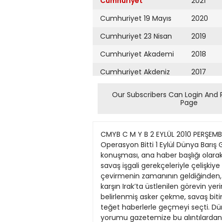
Cumhuriyet
2021
Cumhuriyet 19 Mayıs
2020
Cumhuriyet 23 Nisan
2019
Cumhuriyet Akademi
2018
Cumhuriyet Akdeniz
2017
Cumhuriyet Alışveriş
2016
Our Subscribers Can Login And 
Page
Cumhuriyet Almanya
2015
Cumhuriyet Anadolu
2014
CMYB C M Y B 2 EYLÜL 2010 PERŞEMBE CUMHURİYET SAYFA EKONOMİ 13ekonomi@cumhuriyet.com.tr İŞÇİNİN EVRENİNDEN ŞÜKRAN SONER Operasyon Bitti 1 Eylül Dünya Barış Günü’nde, dünyanın her yerinde, ABD Başkanı Obama’nın Irak’ta savaşın bittiğini ilan eden konuşması, ana haber başlığı olarak yer aldı. Obama, Bush’un savaş ilanını yaptığı kürsüden savaşın resmi bitişini ilan ederken Bush’la, savaş işgali gerekçeleriyle çelişkiye düşmeme özenini gösterdiği konuşmasında “Irak’ı özgürleştirme operasyonu bitti” dedi. Sayfayı çevirmenin zamanının geldiğinden, ABD’nin ekonomik sorunlarına öncelik vermek gereğinden, ABD’nin büyük ekonomik sorunlarına karşın Irak’ta üstlenilen görevin yerine getirilmesi için büyük bedeller ödendiğinden söz etti. Bizim medya büyük bir ağırlıkla, önceden belirlenmiş asker çekme, savaş bitimi ilanını, Irak’ta yapılan resmi devir teslim törenini de, yorumsuz, resmi açıklamalar çerçevesinde teğet haberlerle geçmeyi seçti. Dünya medyasından alıntılarda biraz daha ayrıntı vardı; Dışişleri Bakanı Zebari’nin “Utanç verici çekilme” yorumu gazetemize bu alıntılardan aktarılmıştı. Irak’ta kimliği saptanamamış, hastane morglarında 20 bin cesedin olduğunu, özgürleştirme operasyonunda ölen Iraklı sivillerin yüz binlerin üstünde sayıldığını, çekilme operasyonu sonrasında son bir ay içinde iç çatışmalarda birbirini öldüren Iraklı sayısının 500’ü bulduğunu bir kez daha bu dış kaynaklı haberlerin satır aralarından anımsamış olduk. ABD, devir teslim töreninde de, bir dönemin sona erdiği vurgulaması ile birlikte, savaşın bütün dünyada var olan en iyi ordu ile gerçekleştirilip, görevin tamamlanmış olduğu dünyaya bir kez daha ilan edildi. Kötü bir şaka gibi; 1 Eylül Dünya Barış Günü ile çakıştırılmış savaşın bitişi, dahası askeri zaferin ilanında; 50 bin kadar Amerikan askerinin, güvenlik, ABD bölge çıkarlarının da kollanması adına 16 ay daha Irak’ta kalacağı, geri çekilen 100 binin üstündeki askerin bir bölümün ise destek güç olarak Afganistan’a gönderilmelerine devam edileceği belirtildi. Kirli savaşın stratejik ortaklığı, danışmanlığında başrol oynamış İngiltere’nin sol adına lideri Blair’in yine 1 Eylül’le çakışan açıklamalarında ise, savaş anılarına ilişkin biten kitabının pazarlaması yapılıyordu. Göreceli demokratik, özeleştirili İngiltere’de pazarlanan kirli savaşın çığırtkanlığıydı.. Kendimi aldattığımı bile bile ben de 1980’li yıllardan, 12 Eylül uygulamalarına tepki olarak güçlenmiş insan hakları örgütlülüğü sürecinde aldığım, İHD’nin ürünü beyaz güvercin işlenmiş 20 yıllık bluzumu giydim. İstanbul’daki simgesel kalan etkinliklere katılmaya çalıştım. Aynada, eskitmemeye özendiğim antika değerindeki bluzuma bakarken içim sızlamaya
Cumhuriyet Ankara
2013
Cumhuriyet Büyük
2012
Taaruz
2011
Cumhuriyet
Cumartesi
2010
Cumhuriyet Çevre
2009