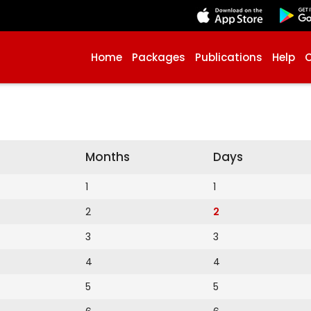
Home
Packages
Publications
Help
Months
Days
1
1
2
2
3
3
4
4
5
5