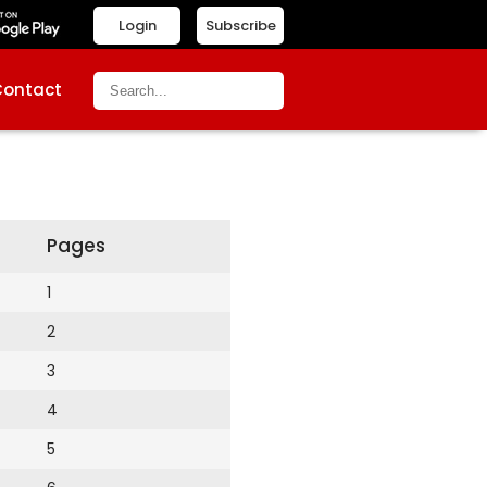
Login
Subscribe
Contact
Pages
1
2
3
4
5