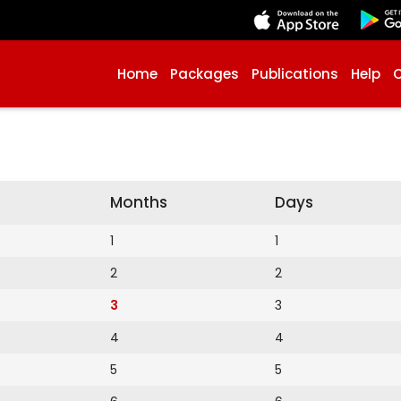
Home
Packages
Publications
Help
Months
Days
1
1
2
2
3
3
4
4
5
5