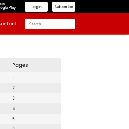
Login
Subscribe
Contact
Pages
1
2
3
4
5