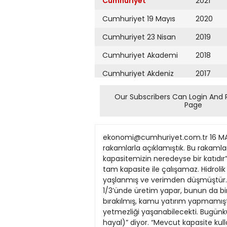
Cumhuriyet
2021
Cumhuriyet 19 Mayıs
2020
Cumhuriyet 23 Nisan
2019
Cumhuriyet Akademi
2018
Cumhuriyet Akdeniz
2017
Cumhuriyet Alışveriş
2016
Our Subscribers Can Login And 
Page
Cumhuriyet Almanya
2015
Cumhuriyet Anadolu
2014
ekonomi@cumhuriyet.com.tr 16 MART 2010 SALI CUMHURİYET SAYFA EKONOMİ 13 CMYB C M Y B Geçen hafta enerjide dışa bağımlılığımızı rakamlarla açıklamıştık. Bu rakamlara bazı katkı ve itirazlar geldi. Okuyucumuz Muammer Argun, “Üretim kapasitemiz tüketim kapasitemizin neredeyse bir katıdır” şeklindeki görüşümüze “Santral kurulu güç toplamı rakamınız kabaca doğru, ama hiçbir santral tam kapasite ile çalışamaz. Hidrolik santrallarımız su varsa üretim yapar. Bir bölümü üç beş ay devrededir. Kömür santrallarımız yaşlanmış ve verimden düşmüştür. İyileştirme yatırımları yapılmadığından bazıları yarı güçte çalışmaktadır. Rüzgâr santralları senenin 1/3’ünde üretim yapar, bunun da bir bölümü tam kapasite ile değildir. EPDK Yasası ile santral yatırımı sadece özel sektör tekeline bırakılmış, kamu yatırım yapmamıştır. Beklenen özel sektör yatırımları da yeterli olmadığından ekonomik kriz yaşanmasa idi arz yetmezliği yaşanabilecekti. Bugünkü trendle 2012 sonrası konuşuluyor. (Siz 7200:8760= yüzde 82 emre amadelik öngörmüşünüz, ama hayal)” diyor. “Mevcut kapasite kullanılmamaktadır” şeklindeki görüşümüze de “Bu doğru, ama neden? AKP’nin ‘al’ ya da ‘öde’ doğalgaz alım sözleşmeleri ile ‘yap işlet (Yİ)’ santrallarından alım zorunluluğudur. Geçen yıl barajlarda su varken hidrolikten üretim yerine Yİ santrallarından ithal doğalgazla üretilen enerji alınmıştır” şeklinde bizim de kabul ettiğimiz katkıda bulunmuş. Doğalgaz santrallarının toplam kapasitenin yüzde 30’unu oluşturması zaten bunu ortaya koyuyor. Bir de okuyucumuzun dediği gibi alım garantisi olunca gelecek nesillerin bile kişi başına gelirlerine ipotek koymuş oluyoruz. “Enerji ülkemizde çok pahalıdır” tespitimize de “Bu da doğru. Ama bunun nedeni de enerji’ enerji yoğunluğu -birim enerjiden maksimum GSMH elde etme-’ değildir. Birincil enerji kaynaklarının dışa bağımlı seçilmesindendir. Bu yetmezmiş gibi bir de çimento sanayisi ve ark ocakları gibi yoğun elektrik enerjisi tüketen sektörlerin özendirilmesi, çok kıymetli enerjimizin katma değeri düşük alanlarda çarçur edilmesidir. Kıta Avrupası’ndan dışlanan bu sektörler ayrıca aşırı bir çevre kirliliğine neden olmaktadır” şeklinde kesinlikle mutabık olduğumuz bir görüş beyan etmiş. Siz sanayinizi, enerji kaynaklarınızı verimli kullanacak şekilde ve ülkenizin gereklerine göre planlamazsanız, enerjinin verimsiz kullanıldığı sanayi işletmeleri kurarsınız ki bu da okuyucumuzun da söylediği gibi dışa bağlı olan enerji kaynaklarınızı verimsiz de kullanmış olursunuz. Azmi Güngör adlı okuyucumuz da Almanya ve Türkiye enerji fiyatlarındaki farklılığa dikkat çekiyor ve Almanya’daki fiyatın 30 
Cumhuriyet Ankara
2013
Cumhuriyet Büyük
2012
Taaruz
2011
Cumhuriyet
Cumartesi
2010
Cumhuriyet Çevre
2009