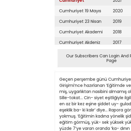
Cumhuriyet
2021
Cumhuriyet 19 Mayıs
2020
Cumhuriyet 23 Nisan
2019
Cumhuriyet Akademi
2018
Cumhuriyet Akdeniz
2017
Cumhuriyet Alışveriş
2016
Our Subscribers Can Login And 
Page
Cumhuriyet Almanya
2015
Cumhuriyet Anadolu
2014
Geçen perşembe günü Cumhuriyet’in 
Cumhuriyet Ankara
2013
Girişimi’nce hazırlanan ‘Eğitimde v
miş, uygarlıktan nasibini almamış ola
Cumhuriyet Büyük
2012
Sille-tokat... Cin- siyet eşitliğiyle 
Taaruz
en az bir kez eşine şiddet uy- guladı
2011
eşeklik ba- ki kalır’ diye… Rapora g
Cumhuriyet
Cumartesi
yokmuş. ‘Eğitimin kadına yönelik şidde
2010
eğitim görmüş, yük- sek yüksek yük
Cumhuriyet Çevre
2009
yüzde 7’ye varan oranda ‘ka- dının 