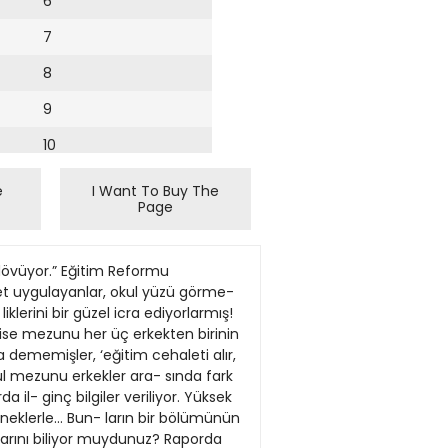
6
7
8
9
10
11
e
I Want To Buy The
Page
12
13
dövüyor.” Eğitim Reformu
14
ddet uygulayanlar, okul yüzü görme-
klerini bir güzel icra ediyorlarmış!
15
a, lise mezunu her üç erkekten birinin
a dememişler, ‘eğitim cehaleti alır,
16
kul mezunu erkekler ara- sında fark
a il- ginç bilgiler veriliyor. Yüksek
17
neklerle… Bun- ların bir bölümünün
18
klarını biliyor muydunuz? Raporda