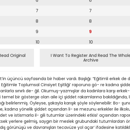
6
6
7
7
8
8
9
9
10
10
11
11
Read Original
I Want To Register And Read The Whol
Archive
12
12
13
üçüncü sayfasında bir haber vardı. Başlığı: “Eğitimli erkek de 
14
e Eğitimle Toplumsal Cinsiyet Eşitliği’ raporuna gö- re kadına şi
nlarla sınırlı de- ğil. Okumuş-yazmışlar da kadınlara karşı erkek- li
15
ilgili temel bir gösterge olan aile içi şiddet rakamlarına bakıldığınd
ğı belirlenmiş. Öyleyse, şakayla karışık şöyle söylenebilir: Bo- şun
16
öre, kadına yönelik şiddet açısından li- se mezunu erkekler ile ilko
t ve istismarla il- gili tutumlar üzerindeki etkisi’ açısından rapord
17
sek yerlere gelmiş, saygın bir meslek grubundaki tutumlardan ör
18
dış görünüşü ve davranışları tecavüze yol açar’ ifadesine katıldı