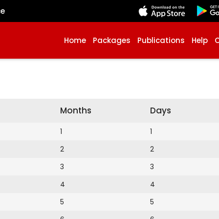
çe
Home
Packages
Publications
Help
Months
Days
1
1
2
2
3
3
4
4
5
5