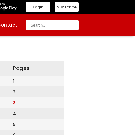
Login
Subscribe
Contact
Pages
1
2
3
4
5