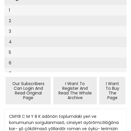
Cumhuriyet Sağlıklı Beslenme
2002
9
1
Cumhuriyet Sokak
2001
10
2
Cumhuriyet Spor
2000
11
3
Cumhuriyet Strateji
1999
12
4
Cumhuriyet Tarım
1998
13
5
Cumhuriyet Yılbaşı
1997
14
6
Çerçeve Eki
1996
15
7
Çocuk Kitap
1995
16
Our Subscribers
I Want To
I Want
8
Dergi Eki
1994
Can Login And
Register And
To Buy
17
Read Original
Read The Whole
The
9
Ekonomi Eki
Page
Archive
Page
1993
18
10
Eskişehir
1992
19
11
CMYB C M Y B K adõnõn toplumdaki yeri ve
Evleniyoruz
1991
konumunun sorgulanmasõ, cinsiyet ayõrõmcõlõğõna
20
12
Güney Dogu
kar- şõ çõkõlmasõ yõllardõr roman ve öykü- lerimizin
1990