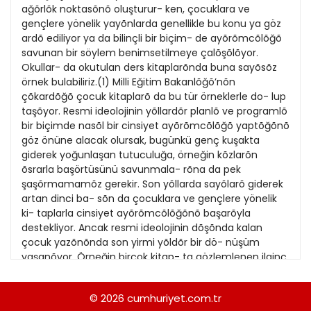
21
ağõrlõk noktasõnõ oluşturur- ken, çocuklara ve
13
Kitap Eki
1989
gençlere yönelik yayõnlarda genellikle bu konu ya göz
22
14
ardõ ediliyor ya da bilinçli bir biçim- de ayõrõmcõlõğõ
Özel Ekler
1988
savunan bir söylem benimsetilmeye çalõşõlõyor.
23
15
Okullar- da okutulan ders kitaplarõnda buna sayõsõz
Özel Okullar
1987
örnek bulabiliriz.(1) Milli Eğitim Bakanlõğõ’nõn
24
16
Sevgililer Günü
çõkardõğõ çocuk kitaplarõ da bu tür örneklerle do- lup
1986
25
taşõyor. Resmi ideolojinin yõllardõr planlõ ve programlõ
17
Siyaset Eki
1985
bir biçimde nasõl bir cinsiyet ayõrõmcõlõğõ yaptõğõnõ
26
18
göz önüne alacak olursak, bugünkü genç kuşakta
Sürdürülebilir yaşam
1984
giderek yoğunlaşan tutuculuğa, örneğin kõzlarõn
27
19
Turizm Eki
õsrarla başörtüsünü savunmala- rõna da pek
1983
28
şaşõrmamamõz gerekir. Son yõllarda sayõlarõ giderek
20
Yerel Yönetimler
1982
artan dinci ba- sõn da çocuklara ve gençlere yönelik
29
ki- taplarla cinsiyet ayõrõmcõlõğõnõ başarõyla
1981
destekliyor. Ancak resmi ideolojinin dõşõnda kalan
30
çocuk yazõnõnda son yirmi yõldõr bir dö- nüşüm
1980
yaşanõyor. Örneğin birçok kitap- ta gözlemlenen ilginç
31
bir olgu kitaplarõn başkişilerinin kõz olmasõ. Altmõşlõ
1979
yet- mişli yõllarda yazõlan çocuk kitaplarõnda
© 2026
cumhuriyet.com.tr
1978
başkişiler hep erkek çocukken, bunun değişmeye