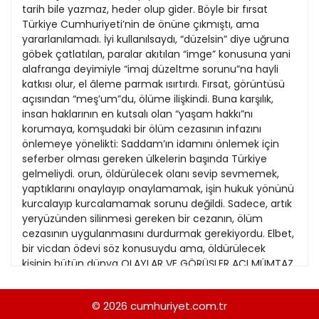
21
tarih bile yazmaz, heder olup gider. Böyle bir fırsat
13
Kitap Eki
1989
Türkiye Cumhuriyeti’nin de önüne çıkmıştı, ama
22
14
yararlanılamadı. İyi kullanılsaydı, “düzelsin” diye uğruna
Özel Ekler
1988
göbek çatlatılan, paralar akıtılan “imge” konusuna yani
23
15
alafranga deyimiyle “imaj düzeltme sorunu”na hayli
Özel Okullar
1987
katkısı olur, el âleme parmak ısırtırdı. Fırsat, görüntüsü
24
16
Sevgililer Günü
açısından “meş’um”du, ölüme ilişkindi. Buna karşılık,
1986
25
insan haklarının en kutsalı olan “yaşam hakkı”nı
17
Siyaset Eki
1985
korumaya, komşudaki bir ölüm cezasının infazını
26
18
önlemeye yönelikti: Saddam’ın idamını önlemek için
Sürdürülebilir yaşam
1984
seferber olması gereken ülkelerin başında Türkiye
27
19
Turizm Eki
gelmeliydi. orun, öldürülecek olanı sevip sevmemek,
1983
28
yaptıklarını onaylayıp onaylamamak, işin hukuk yönünü
20
Yerel Yönetimler
1982
kurcalayıp kurcalamamak sorunu değildi. Sadece, artık
29
yeryüzünden silinmesi gereken bir cezanın, ölüm
1981
cezasının uygulanmasını durdurmak gerekiyordu. Elbet,
30
bir vicdan ödevi söz konusuydu ama, öldürülecek
1980
kişinin bütün dünya OLAYLAR VE GÖRÜŞLER AÇI MÜMTAZ
31
SOYSAL ca şu ya da bu şekilde, ama çok sık sözü edilen
1979
yenik bir devlet başkanı olması, bu karşı çıkışın etkisini
© 2026
cumhuriyet.com.tr
1978
büyütmekteydi. Gerçi bir başka devlet başkanı,