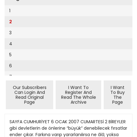
Cumhuriyet Sağlıklı Beslenme
2002
9
1
Cumhuriyet Sokak
2001
10
2
Cumhuriyet Spor
2000
11
3
Cumhuriyet Strateji
1999
12
4
Cumhuriyet Tarım
1998
13
5
Cumhuriyet Yılbaşı
1997
14
6
Çerçeve Eki
1996
15
7
Çocuk Kitap
1995
16
Our Subscribers
I Want To
I Want
8
Dergi Eki
1994
Can Login And
Register And
To Buy
17
Read Original
Read The Whole
The
9
Ekonomi Eki
Page
Archive
Page
1993
18
10
Eskişehir
1992
19
11
SAYFA CUMHURİYET 6 OCAK 2007 CUMARTESİ 2 BİREYLER
Evleniyoruz
1991
gibi devletlerin de önlerine “büyük” denebilecek fırsatlar
20
12
Güney Dogu
ender çıkar. Farkına varıp yararlanılırsa ne âlâ; yoksa
1990