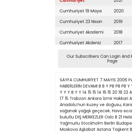
Cumhuriyet
2021
Cumhuriyet 19 Mayıs
2020
Cumhuriyet 23 Nisan
2019
Cumhuriyet Akademi
2018
Cumhuriyet Akdeniz
2017
Cumhuriyet Alışveriş
2016
Our Subscribers Can Login And 
Page
Cumhuriyet Almanya
2015
Cumhuriyet Anadolu
2014
SAYFA CUMHURİYET 7 MAYIS 2006 PAZAR 8 TÜRKİYE İstanbul Edirne Kocaeli Çanakkale İzmir Manisa Aydın Denizli Zonguldak Açık İstanbul HABERLERİN DEVAMI B B Y PB PB PB Y Y Y 14 19 14 18 21 21 22 20 11 Sinop Samsun Trabzon Giresun Ankara Eskişehir Konya Sıvas Antalya Y Y Y Y Y Y B Y Y 14 15 15 14 16 15 20 18 23 Adana Mersin Diyarbakır Şanlıurfa Mardin Siirt Hakkâri Van Kars PB PB Y Y Y Y Y Y Y 29 25 22 27 20 22 19 17 15 Trabzon Ankara İzmir Hakkari Antalya Adana Ş.Urfa Erzurum Tüm yurt parçalı çok bulutlu, İç ve Güney Ege, göller yöresi İç Anadolu’nun kuzey ve doğusu, Karadeniz, Doğu Anadolu ile Güneydoğu Anadolu’nun kuzey ve doğusu sağanak ve gök gürültülü sağanak yağışlı geçecek. Hava sıcaklığı yurdun kuzey ve iç kesimlerinde azalacak, diğer yerlerde önemli bir değişiklik olmayacak. Çok bulutlu DIŞ MERKEZLER Oslo B 21 Helsinki B 14 Stockholm B 23 Londra Y 17 Amsterdam PB 23 Brüksel Y 19 Paris Y 18 Bonn B 21 Münih Y 19 Yağmurlu Stockholm Berlin Budapeşte Madrid Viyana Belgrad Sofya Roma Atina Zürih B Y Y Y Y Y Y PB Y 23 19 25 16 17 15 22 20 16 Moskova Aşkabat Astana Taşkent Baku Bişkek Tiflis Kahire Şam Karlı PB Y PB PB PB B Y Y Y 20 29 13 28 18 16 7 31 26 Londra Berlin Moskova Belgrad Madrid Ankara Taşkent Tahran Kahire Sulu kar Gök gürültülü Parçalı bulutlu Sisli Bulutlu GÜNCEL CÜNEYT ARCAYÜREK ? Baştarafı 1. Sayfada Örneğin ulusal eniştelerimizden biri olmaya aday Avrupa Birliği’nin Türkiye Karma Parlamento Komisyonu Eşbaşkanı Lagendijk böyle diyor. Bu ve benzeri irdelemeler AB’de iktidarın laikliğe yan çizen uygulamalarına, Türkiye’deki son gelişmelere daha gerçekçi gözle bakmaya başladığına işaret sayılabilir. Ordunun siyaset ve ülke yönetimi üzerindeki etkinliğini ortadan kaldırmayı hedef haline getiren AB’de; son zamanlarda ‘‘ordunun etkisi azalınca İslamcı akımların topluma egemen olmasının nasıl engelleneceğini’’ sormaya başlaması da hayra alamet. Batılı kimi çevrelerde son zamanlarda Türkiye’nin İran’laşmayacağı, ancak önce Malezya’laşacağı ve sonra Pakistan’laşacağı görüşünün egemen olmaya başladığını gösteren haberlere rastlanıyordu. Bu görüşleri artık resmi ağızlar dile getirmeye başladı. Lagendijk bunlardan biri. ??? İçeride sık sık sergilediği, savunur göründüğü düşünce ve anlatım özgürlüklerine, eleştiriye tahammül edemeyen karakterini dışarıya taşıyan bir Başbakan’ı var Türkiye’nin. Selanik’te burnunun dibinde Pontus Helenizmi anıtı dikiliyor, tepkisiz. Bir Türk vatandaşının, Fethi Dördüncü’nün doğduğu evde Atatürk’e (AKP iktidarını ve Başbakanını) şikâyet eden mektubunu görünce küplere biniyor. Mektupta hakaret varsa yasal girişimler yapılmasına buyruk ver. Hayır! Ba
Cumhuriyet Ankara
2013
Cumhuriyet Büyük
2012
Taaruz
2011
Cumhuriyet
Cumartesi
2010
Cumhuriyet Çevre
2009