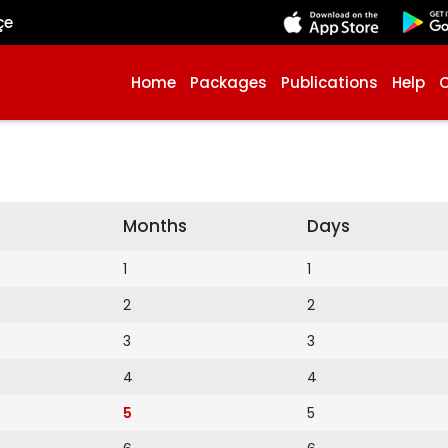
çe
Home
Packages
Publications
Help
Months
Days
1
1
2
2
3
3
4
4
5
5