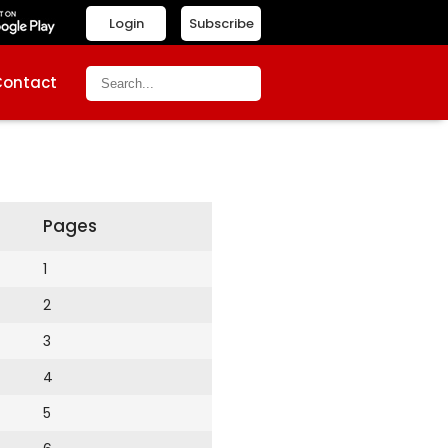
Login
Subscribe
Contact
Pages
1
2
3
4
5