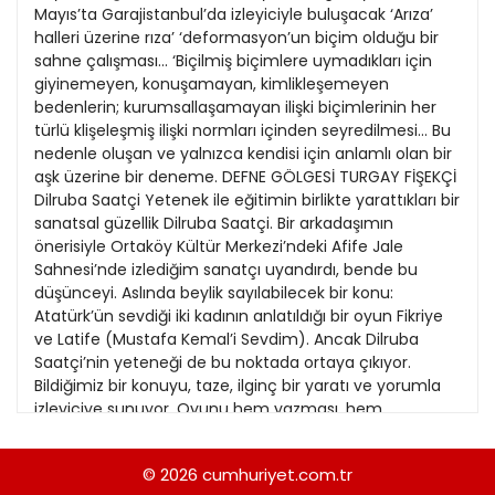
21
Mayıs’ta Garajistanbul’da izleyiciyle buluşacak ‘Arıza’
13
Kitap Eki
1989
halleri üzerine rıza’ ‘deformasyon’un biçim olduğu bir
22
14
sahne çalışması... ‘Biçilmiş biçimlere uymadıkları için
Özel Ekler
1988
giyinemeyen, konuşamayan, kimlikleşemeyen
23
15
bedenlerin; kurumsallaşamayan ilişki biçimlerinin her
Özel Okullar
1987
türlü klişeleşmiş ilişki normları içinden seyredilmesi... Bu
24
16
Sevgililer Günü
nedenle oluşan ve yalnızca kendisi için anlamlı olan bir
1986
25
aşk üzerine bir deneme. DEFNE GÖLGESİ TURGAY FİŞEKÇİ
17
Siyaset Eki
1985
Dilruba Saatçi Yetenek ile eğitimin birlikte yarattıkları bir
26
18
sanatsal güzellik Dilruba Saatçi. Bir arkadaşımın
Sürdürülebilir yaşam
1984
önerisiyle Ortaköy Kültür Merkezi’ndeki Afife Jale
27
19
Turizm Eki
Sahnesi’nde izlediğim sanatçı uyandırdı, bende bu
1983
28
düşünceyi. Aslında beylik sayılabilecek bir konu:
20
Yerel Yönetimler
1982
Atatürk’ün sevdiği iki kadının anlatıldığı bir oyun Fikriye
29
ve Latife (Mustafa Kemal’i Sevdim). Ancak Dilruba
1981
Saatçi’nin yeteneği de bu noktada ortaya çıkıyor.
30
Bildiğimiz bir konuyu, taze, ilginç bir yaratı ve yorumla
1980
izleyiciye sunuyor. Oyunu hem yazması, hem
31
oynamasıyla da alanına ne denli egemen olduğunu
1979
gösteriyor sanatçı. İster istemez bir merak uyandırıyor
© 2026
cumhuriyet.com.tr
1978
sanatçının geçmişi: Almanya’ya göç etmiş bir ailenin