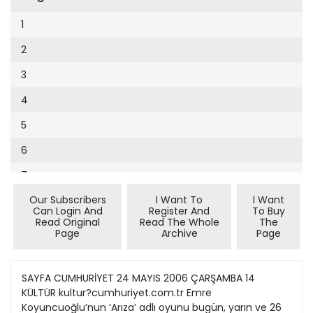
Cumhuriyet Sağlıklı Beslenme
2002
9
1
Cumhuriyet Sokak
2001
10
2
Cumhuriyet Spor
2000
11
3
Cumhuriyet Strateji
1999
12
4
Cumhuriyet Tarım
1998
13
5
Cumhuriyet Yılbaşı
1997
14
6
Çerçeve Eki
1996
15
7
Çocuk Kitap
1995
16
Our Subscribers
I Want To
I Want
8
Dergi Eki
1994
Can Login And
Register And
To Buy
17
Read Original
Read The Whole
The
9
Ekonomi Eki
Page
Archive
Page
1993
18
10
Eskişehir
1992
19
11
SAYFA CUMHURİYET 24 MAYIS 2006 ÇARŞAMBA 14
Evleniyoruz
1991
KÜLTÜR kultur?cumhuriyet.com.tr Emre
20
12
Güney Dogu
Koyuncuoğlu’nun ‘Arıza’ adlı oyunu bugün, yarın ve 26
1990