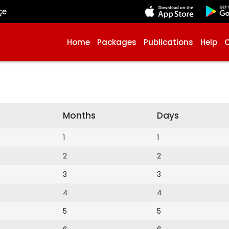
çe
Home
Packages
Publications
Help
Months
Days
1
1
2
2
3
3
4
4
5
5