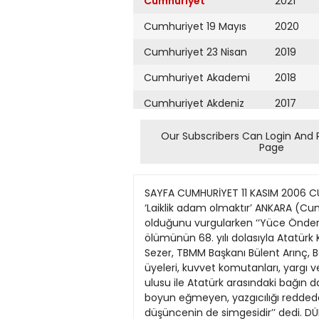
Cumhuriyet
2021
Cumhuriyet 19 Mayıs
2020
Cumhuriyet 23 Nisan
2019
Cumhuriyet Akademi
2018
Cumhuriyet Akdeniz
2017
Cumhuriyet Alışveriş
2016
Our Subscribers Can Login And 
Page
Cumhuriyet Almanya
2015
Cumhuriyet Anadolu
2014
SAYFA CUMHURİYET 11 KASIM 2006 CUMARTESİ 6 HABERLER Cumhurbaşkanı Sezer’den Atatürk’ün 68. ölüm yıldönümünde çarpıcı mesajlar ‘Laiklik adam olmaktır’ ANKARA (Cumhuriyet Bürosu) Cumhurbaşkanı Ahmet Necdet Sezer, Atatürk’e göre ‘‘laikliğin adam olmak’’ olduğunu vurgularken ‘‘Yüce Önder’e göre 20 yaşında bir yobaz ihtiyar, 70 yaşında bir idealist ise zindedir, gençtir’’ dedi. Atatürk, ölümünün 68. yılı dolasıyla Atatürk Kültür, Dil ve Tarih Yüksek Kurumu’nda gerçekleştirilen toplantıyla anıldı. Toplantıda, Cumhurbaşkanı Sezer, TBMM Başkanı Bülent Arınç, Başbakan Tayyip Erdoğan, Genelkurmay Başkanı Orgeneral Yaşar Büyükanıt ile bazı Bakanlar Kurulu üyeleri, kuvvet komutanları, yargı ve askeri erkân yer aldı. Sezer yaptığı konuşmada, ölümünün üzerinden 68 yıl geçmesine karşın Türk ulusu ile Atatürk arasındaki bağın daha da güçlendiğini ifade etti. Sezer, ‘‘Ulusumuzun soylu niteliklerini kişiliğinde birleştiren Atatürk, boyun eğmeyen, yazgıcılığı reddeden, engin öngörüleriyle olaylara yön veren bir önderdir. O, aynı zamanda bilimsel ve çağdaş düşüncenin de simgesidir’’ dedi. DÜNYANIN EN BÜYÜK LİDERİ CUMARTESİ YAZILARI ATAOL BEHRAMOĞLU Şiirleriyle Bülent Ecevit Ölümünden hemen sonra yazılanlarda, yapılan söyleşilerde, Bülent Ecevit’in şairliğinden de çokça söz edildi. Bu kadar kısa süre içinde, belki şimdiye kadar olduğundan daha da çok. Ve bundan sonra da Bülent Ecevit’in şairliği daha fazla ilgi konusu olacaktır. Bunun nedeni belki, yaşarken siyasal kimliği edebiyatçı kimliği ile karşılaştırılamayacak ölçüde önde olan kişiye, şimdi artık daha nesnel bir gözle bakılabilecek olmasıdır. Bir başka deyişle, artık siyasal bir titri, misyonu bulunmayan kişinin başkaca insanî özellikleri, daha nesnel, daha yansız, güncel durumla daha az ilişkili olarak değerlendirilebilir. ??? Behçet Necatigil’in “Edebiyatımızda İsimler Sözlüğü”nde, şiir yayımlamaya “Hep Bu Topraktan” ve “Yücel” dergilerinde başladığı yazılı tarih belirtilmiyor, fakat bu ilk yayınların 1940’lı yılların sonlarında olduğunu biliyoruz. (“Sıla derdine düşünce anlarsın” dizesiyle başlayan ünlü “Türk Yunan Şiiri”nin yayın tarihi 1947.) Şiirlerini kitaplaştırmasının tarihi ise epeyce daha sonra, 1976. “Şiirler” adlı bu kitap, “El Ele Büyüttük Sevgiyi” adıyla, yeni şiirler eklenerek 1999’da yeniden yayımlanıyor. Belli ki Bülent Ecevit şiir yazmak (ve eninde sonunda da yayımlamak) tutkusundan hiçbir zaman vazgeçmemiş… ??? Ölümünün hemen ertesinde, şairliği konusunda bir TV kanalında bana yöneltilen sorulardan biri de aşağı yukarı şöyleydi: Ecevit yaşamının asıl etkinliği olarak siyaseti değil de edebiyatı (şiiri) seçmiş ol
Cumhuriyet Ankara
2013
Cumhuriyet Büyük
2012
Taaruz
2011
Cumhuriyet
Cumartesi
2010
Cumhuriyet Çevre
2009