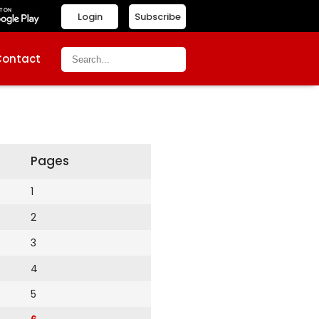
Login
Subscribe
Contact
Pages
1
2
3
4
5