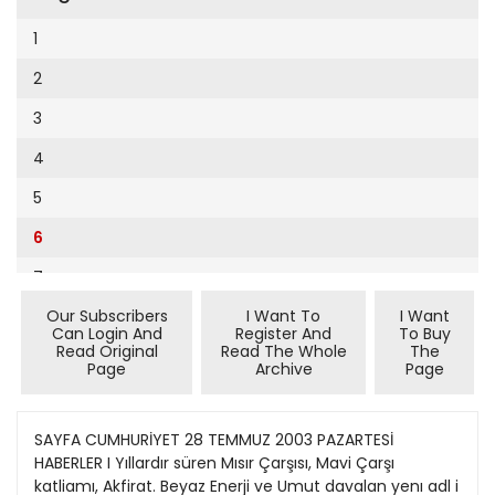
Cumhuriyet Sağlıklı Beslenme
2002
9
1
Cumhuriyet Sokak
2001
10
2
Cumhuriyet Spor
2000
11
3
Cumhuriyet Strateji
1999
12
4
Cumhuriyet Tarım
1998
13
5
Cumhuriyet Yılbaşı
1997
14
6
Çerçeve Eki
1996
15
7
Çocuk Kitap
1995
16
Our Subscribers
I Want To
I Want
8
Dergi Eki
1994
Can Login And
Register And
To Buy
17
Read Original
Read The Whole
The
9
Ekonomi Eki
Page
Archive
Page
1993
18
10
Eskişehir
1992
19
11
SAYFA CUMHURİYET 28 TEMMUZ 2003 PAZARTESİ
Evleniyoruz
1991
HABERLER I Yıllardır süren Mısır Çarşısı, Mavi Çarşı
20
12
Güney Dogu
katliamı, Akfirat. Beyaz Enerji ve Umut davalan yenı adl i
1990