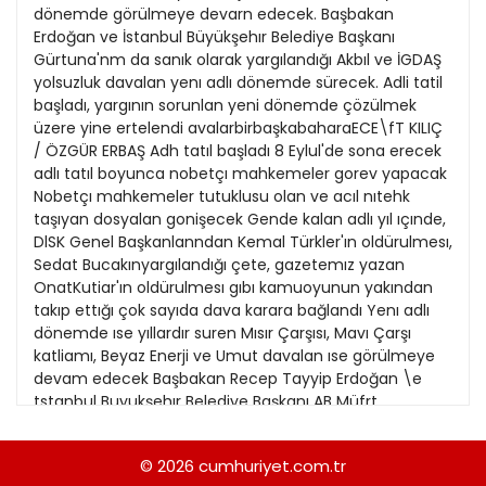
21
dönemde görülmeye devarn edecek. Başbakan
13
Kitap Eki
1989
Erdoğan ve İstanbul Büyükşehır Belediye Başkanı
22
14
Gürtuna'nm da sanık olarak yargılandığı Akbıl ve İGDAŞ
Özel Ekler
1988
yolsuzluk davalan yenı adlı dönemde sürecek. Adli tatil
23
15
başladı, yargının sorunlan yeni dönemde çözülmek
Özel Okullar
1987
üzere yine ertelendi avalarbirbaşkabaharaECE\fT KILIÇ
24
16
Sevgililer Günü
/ ÖZGÜR ERBAŞ Adh tatıl başladı 8 Eylul'de sona erecek
1986
25
adlı tatıl boyunca nobetçı mahkemeler gorev yapacak
17
Siyaset Eki
1985
Nobetçı mahkemeler tutuklusu olan ve acıl nıtehk
26
18
taşıyan dosyalan gonişecek Gende kalan adlı yıl ıçınde,
Sürdürülebilir yaşam
1984
DlSK Genel Başkanlanndan Kemal Türkler'ın oldürulmesı,
27
19
Turizm Eki
Sedat Bucakınyargılandığı çete, gazetemız yazan
1983
28
OnatKutiar'ın oldürulmesı gıbı kamuoyunun yakından
20
Yerel Yönetimler
1982
takıp ettığı çok sayıda dava karara bağlandı Yenı adlı
29
dönemde ıse yıllardır suren Mısır Çarşısı, Mavı Çarşı
1981
katliamı, Beyaz Enerji ve Umut davalan ıse görülmeye
30
devam edecek Başbakan Recep Tayyip Erdoğan \e
1980
tstanbul Buyukşehır Belediye Başkanı AB Müfrt
31
Gürtunanın da sanık olarak yargılandığı Akbıl ve ÎGDAŞ
1979
yolsuzluk davalan da yenı adh dönemde surecek
© 2026
cumhuriyet.com.tr
1978
Bucak'ın çete davası 3 Kasım seçımlennde yenıden