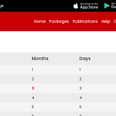
çe
Home
Packages
Publications
Help
Months
Days
1
1
2
2
3
3
4
4
5
5