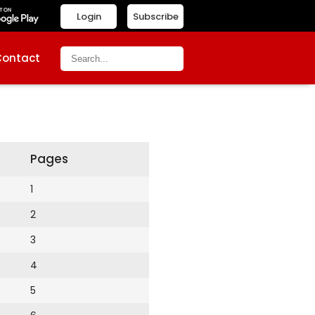
Login
Subscribe
Contact
Pages
1
2
3
4
5