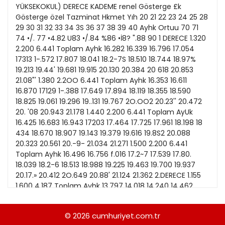
21
13
Kitap Eki
1989
22
14
Özel Ekler
1988
23
15
Özel Okullar
1987
24
16
Sevgililer Günü
1986
25
17
Siyaset Eki
1985
26
18
Sürdürülebilir yaşam
1984
27
19
Turizm Eki
1983
28
20
Yerel Yönetimler
1982
29
1981
30
1980
31
1979
© 2026
cumhuriyet.com.tr
1978