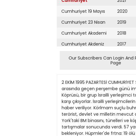
Cumhuriyet
2021
Cumhuriyet 19 Mayıs
2020
Cumhuriyet 23 Nisan
2019
Cumhuriyet Akademi
2018
Cumhuriyet Akdeniz
2017
Cumhuriyet Alışveriş
2016
Our Subscribers Can Login And 
Page
Cumhuriyet Almanya
2015
Cumhuriyet Anadolu
2014
2 EKİM 1995 PAZARTESİ CUMHURİYET SAYFA DIŞ HABERLER 11 Yahudilerden anlaşmaya tepki • ALLENBY KÖPRÜSÜ (ÂA)-IsrailveFKÖ yetkilileri arasında geçen perşembe günü imzalanan anlaşmayla Filistin Özerk Yönetimi'ne devredilen Batı Şeria'yı Ordün'e bağlayan Allenby Köprüsü, bir grup lsrailli yerleşimci tarafindan geçişlere kapatıldı. lsrailli yerleşimci ler, Batı Şeria'daki Filistin özerkliğinin genişletilmesine karşı çıkıyorlar. lsrailli yerleşimcilerin eylerni sebebiyle en az iki otobüsle Ürdün'e gitmek isteyen Filistinlilerin köprû gınşinde bekledikleri haber veriliyor. Körlmam suçlu buhmdu • NEWYORK(AA)- ^Kör İmam" lakaplı Şeytı Ömer Abdul-Rahman ve birlikte yargılandığı diğer 9 terörist, devlet ve milletin mevcut dûzenini bozmaya yönelik eylemlere teşvikten suçlu bulundular. ABD federal mahkeme jûrisi, New York'taki BM binasını, tünelleri ve köprüleri bombalamaya teşvikten yargılanan Kör İmam ve diğerleri hakkındakı karan. bir hafta süren tartışmalar sonucunda verdi. 57 yaşındaki Kör Imam'ın, ocak ayında yapılacak mahkemesinde ömür boyu hapis cezasma çarptınlması bekleniyor. Hüpmler'de frtna: 19 ölü • MANİLA(AA)- Filipinler'in geniş bir bölümünde etkili olan şiddetli fırtına. 19 kişinin ölümüne neden oldu. Polis yetkilileri, ülkenin güney eyaletlerinde cuma gecesi başlayan fırtınanın dün erken saatlerde başkent Manüa'yı da etkisi altma aldığını belirterek, birçok yerde toprak kayması ve taşkınlar meydana geldiğini, binlerce insanın evierini terk etmek zorunda kaldığını kaydettiler. Polis, ölümlerin 18'inin Bukidon eyaletinin Valencia kasabasmdaki toprak kayması sonucu meydana geldiğini. 7 kişinin de yaralı olarak hastaneye kaldınldığını belirttiler. Letonya halkı sandık başında • RİGA (Cumhuriyet) - Üç küçük Baltık ülkesinden Letonya'da pazar günü yapılan parlamento seçimlerine 19 parti katıldı. 1.3 milyon seçmen, parlamentodaki 100 sandalyeye aday olan 1007 ad arasında seçim yapmak ûzere sandık başına gitti. Partilerin parlamentoya temsilci sokabilmeleri için en az yüzde 5 oramnda oy almalan gerekiyor. Genel kanı, bu barajın en çok 5-6 parti tarafindan geçilebileceği şeklinde. Pazar günkü seçimler, ülke tarihinin ikinci demokratik seçimi özelliğini taşıyor. Şevardnadze'ye düzenlenen suikastm arkasında eski güvenlik şefinin olduğu belirlendi Gürdstmı'cla dev koııııırı D«şHaberlerServisi-Gür- cistan Içişleri Bakanlığı, baş- ta Devlet Başkanı EduardŞe- vardnadze'ye karşı 29 ağus- tosta düzenlenen başansız su- ikast olmak üzere ülkede son dönemde gerçekleştirilen bir dizi terör eyleminin ardında eski güvenlik şefî Igor Gior- gadze'nin bulunduğunun or- taya çıkanldığını bildirdi. lçişleri Bakanı Şota Kvi- raya dün düzenl
Cumhuriyet Ankara
2013
Cumhuriyet Büyük
2012
Taaruz
2011
Cumhuriyet
Cumartesi
2010
Cumhuriyet Çevre
2009