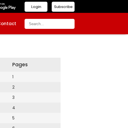
Login
Subscribe
Contact
Pages
1
2
3
4
5