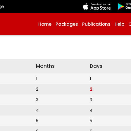
çe
Home
Packages
Publications
Help
Months
Days
1
1
2
2
3
3
4
4
5
5