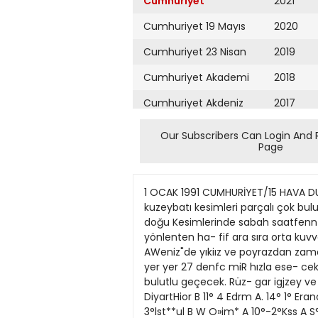
Cumhuriyet
2021
Cumhuriyet 19 Mayıs
2020
Cumhuriyet 23 Nisan
2019
Cumhuriyet Akademi
2018
Cumhuriyet Akdeniz
2017
Cumhuriyet Alışveriş
2016
Our Subscribers Can Login And 
Page
Cumhuriyet Almanya
2015
Cumhuriyet Anadolu
2014
1 OCAK 1991 CUMHURİYET/15 HAVA DURUMU TURKIYE'DE BUGUN llevtet Meteoroloji işlen Geneı Mûdûrtûiû'nden alımn bılgıye göre yvındun kuzeybatı kesimleri parçalı çok bulutlu, zamanla Marmara'nın kıaeyi yağmurtu. öteta yerter az bu- lutkı ve açıK geçecek Yurdun ıç ve doğu Kesimlerinde sabah saatfenn- de yer yer yoöun sıs gûrütecek. HA- \A SCAKUÖ: Değişmeyecek. RUZ- GÂR: Giıney ve batı yönlenten ha- fif ara sıra orta kuvvetie esecek. De- röehtniHie; Marmara, Karadatfde kıble ve lodos Ege'de yıkta ve ka- rayel AWeniz"de yıkiız ve poyrazdan zamanla Egrte günbatea lodos Ak- deniz'de y*Jızve karayekfen 3-5 yer yer 6 kuvvetinde saatte 10-21 yer yer 27 denfc miR hızla ese- cek. Dalga yüteekligı: 05-1.5 açıklarda yer yer 2 metre dola- ymda bokınacak Van gölûnde twwa: Az bulutlu geçecek. Rüz- gar igjzey ve doğu yönlerden hafif ara ara orta kuvve esecek. Bokı Buısa ÇaraMafe Çonım Dencf A 19° 4° DiyartHior B 11° 4 Edrm A. 14° 1° Erancan A. 12° VEramım S -1° •• S 10° A 18° r&rssun A 20° 7»GuraÜ5ftaneA A 3°^°H*kin A A « ° 5°ISMm B 12° 3°lst**ul B W O»im* A 10°-2°Kss A S°^° Kasamonu S S 8° 2°K%s«n B 14° 3°Krtton* B 12° 4°Kanys A 13° 5°»Uatya 12° -4° Msnısa 10° 0°KMaraş 7"-7° Merstn •2°WMu0ta 9° 0°Muş 13° O°Nığde 15° 8°0nlu «Ç* bulutlu yajmufiu fkJrt A-jç* B-bukıtlu G-oûneşl K-kartı S-ss» Y-yjflmurtu DUNYA'DA BUGUN Kahıre» BULMACA SOLDAN SAGA: 1/ Elektrik akımını ya da ısı akışını en- gellemek amacıyla kullanüan maddele- rin ortak adı. 2/ Hannan yerindeki tahıhn taş ve toprak- la kanşık kalıntısı... Mevcut olmayan. 3/ Islandığı zaman ko- layca biçimlendirile- bilen yumuşak ve yağlı toprak... Düz yakalı, önü ilikli bir tür ceket. 4/ Ço- cuk... tnanmış, aklı yatmış. 5/ Yaşar Kenud'in bir roma- nı... Bir cctvel türu. 6/ Latin Ame- rika'da Anglo-Amerikan asıllılara ve- rilen ad. 7/ En büyük... Yiğit. 8/ Bir nota... "Bakma, dikiz" anlamuıda argo sözcük. 9/ Yunan mitolojisin- de güzel sanadann perisi olan dokuz tanrıçadan her biri... Doğal ve tarih- sel özelliklerinden dolayı koruma al- tma- alman alan. YUKARIDAN AŞAGlYA: 1/ Sibirya'run kuzeydoğusunda yaşayan Türk kökenli halk. 2/ Açığa çıkmış, duyulmuş... Yerme. 3/ Yağda kızartılarak üzeri- ne şeker ya da şerbet dökülen bir haraur tatlısı. 4/ Şarkı, türkü... Bir çalışmaya yardım sağlamak için genellikle açık havada ya- pılan eğlentili toplantı. 5/ lçine sıJu şeyler konulan kap... Türk- çede ilgi adıh... Radyumun simgesi. 6/ Dilzenli olarak ekim ya- pılan arazi. 7/ Konuşmayı etkili kılmak için araya sıkıştınlan ve karşılıksız katacağı bilinen soru... Makine yağı. 8/ Japon- ya'da din törenlerinde okunan bir çeşit ilkel nesir... Boru sesi. 9/ Sürülmemiş tarla... Voleybol ve teni
Cumhuriyet Ankara
2013
Cumhuriyet Büyük
2012
Taaruz
2011
Cumhuriyet
Cumartesi
2010
Cumhuriyet Çevre
2009