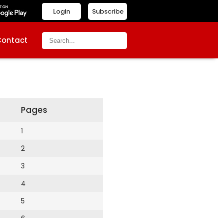
Login
Subscribe
Contact
Pages
1
2
3
4
5