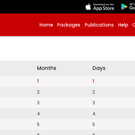
Home
Packages
Publications
Help
Months
Days
1
1
2
2
3
3
4
4
5
5