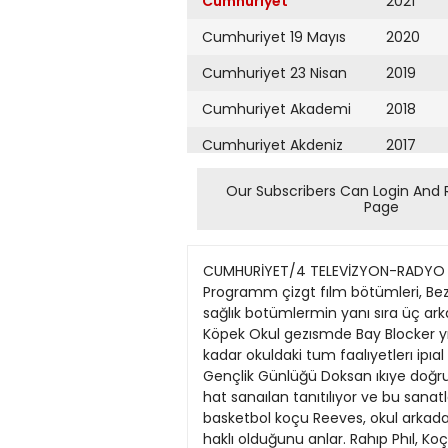
Cumhuriyet
2021
Cumhuriyet 19 Mayıs
2020
Cumhuriyet 23 Nisan
2019
Cumhuriyet Akademi
2018
Cumhuriyet Akdeniz
2017
Cumhuriyet Alışveriş
2016
Our Subscribers Can Login And 
Page
Cumhuriyet Almanya
2015
Cumhuriyet Anadolu
2014
CUMHURİYET/4 TELEVİZYON-RADYO 12 MAYIS 1990 TV1 07.59 Açrtış 08.00 Açıköğretim 10.00 Haberler 10.10 Cumartesiden Cumartesiye Programm çizgt fılm bötümleri, Bezeiyeler, Sevimli Ayılar, Küçuk Prens, Wati Dısney'den oluşuyor. Şiir, cimnaslik, dıs kaynakh illüzyon ve sağlık botümlermin yanı sıra üç arkadasın bafmdan geçen olaylan antatan Uzun Kısa Şisman ve çızgı klip yer alıyor. 12.00 Dizi: Akıllı Köpek Okul gezısmde Bay Blocker yıne piposunu kaybeder. Her zamankı gibi çocuklann aldığmı zanneımektedır. Pıposu geri gennlene kadar okuldaki tum faalıyetlerı ipıal eder. Eric, doğumgunünde bır hediye verılirse, Bay Blocker'in yumusayacağını umıt etmektedir. 12.25 Gençlik Günlüğü Doksan ıkıye doğru kulıur bolumunde, Taha Akyol gençlerle sohbet edıyor. Geleneksel sanatlarımızdan ebru, tezfııp ve hat sanaılan tanıtılıyor ve bu sanatlarla uğruşan gençlerm çalışmalanndan örnekler sunuluyor. 13.15 Dizi: Beyaz Gölge Carver Lisesi basketbol koçu Reeves, okul arkadası Ruhip Phil'in birdenbire kendısını zıyaret etmesini kuşkuyla karşılar ve kısa zamanda kuskulannda haklı olduğunu anlar. Rahıp Phıl, Koç Reeves ve oyunculanm yoksui bir %emıte bulunan kıtısenm gençlik merkezmin baskelbol lakımma yardımcı olmak uzere davet etmektedır. Bu arada Carver basketbolcuları da yaklasan S'oel ıçın çam ağacı satarak zengın olma hayallen ıçtndedırler. 14.00 Haberler 14.10 Hafta Sonu Canlı olarak yayımlanacak olan programa Muserref Akay, Alı Karaaslan ve Coskun Demır kaiılıyorlar. Sunuculuğunu Çıgdem JUnç'un yaptığı "900 Sanıye" adlı köşe yer alıyor. Bu bolumde Türk hafif muziğınden bir solıst canlı muzık ıcra edıyor. "Soyle Kazan" adlı yarışma bölûmti yer alıyor Uğur Boceklerı kısa oyunları ıle ekrana gflıyor tkı ekıbin yarısacağı "Tele Maraton" adlı yarışma ile program sona eriyor. 15.30 Beşiktaş • Fenerbahçe Futbol Karşılaşması (Naklen) (Ayrmtılı bılgı Spor'daJ 17.15 TRT Korolan îzmır Radyosu Tiırk sanat müztği sanaıçtlanndan beraber ve solo sarkılar yer alıyor. 17.40 Dizi: Sınırdaki Kasaba Kızılderılilerın kasaba yakmlannda kamp kurması herkesı korkutur. ÜsteJik kampla beyaz bır çocuk vardır. Amcası Kızılderilılen saidırmayı dusünmektedır. 18.10 Tarihte Bu Hafta 18.25 Dizi: Bizimkiler Oiulları eslerıle arayı duzeltirken Hüsnu bey karısı Leyla ıle kuser. Şırkele gıder ve camnm sıkmusım oğullanndan çıkartır. Nikah öncesi Sabrı'nin evınde büyuk temtzlık vardır. Temızıliie Ayla da gelmıştır. Evm yenı hanımt olarak Cafer'e ve Gulsum'e buyruklar yağdırır. Eskı eşyaları ve anılardan dolayı Ayla, Sabrı'nin bumundan geıırmektedir. O akşam Şukrü ve Şevkel erkenden evlerine giderler Babalanm da aralannda görmek ısterler ama yaşlı adam yalmzlığı tercth eder. 19.10 Bir Sol
Cumhuriyet Ankara
2013
Cumhuriyet Büyük
2012
Taaruz
2011
Cumhuriyet
Cumartesi
2010
Cumhuriyet Çevre
2009