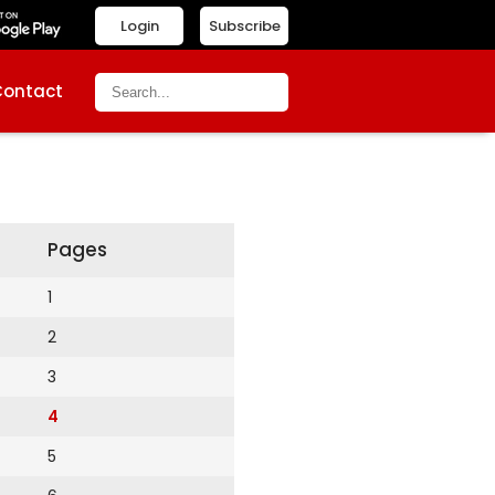
Login
Subscribe
Contact
Pages
1
2
3
4
5