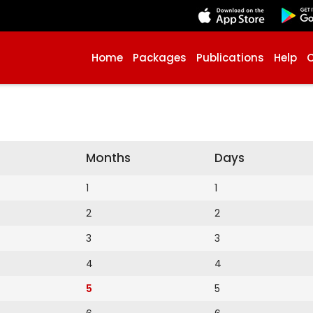
Home
Packages
Publications
Help
Months
Days
1
1
2
2
3
3
4
4
5
5