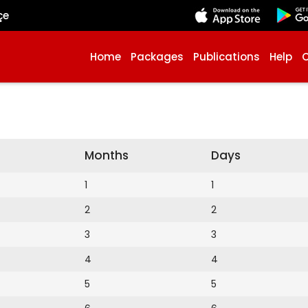
çe
Home
Packages
Publications
Help
Months
Days
1
1
2
2
3
3
4
4
5
5