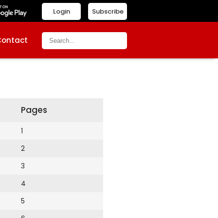
Login
Subscribe
Contact
Pages
1
2
3
4
5