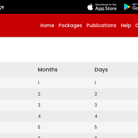
çe
Home
Packages
Publications
Help
Months
Days
1
1
2
2
3
3
4
4
5
5