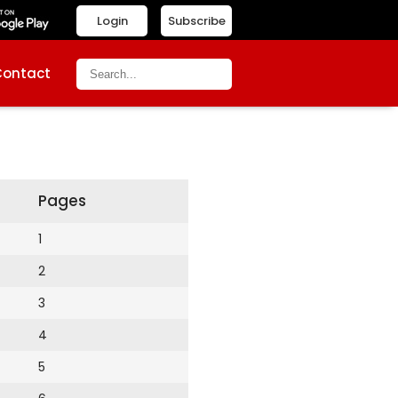
Login
Subscribe
Contact
Pages
1
2
3
4
5