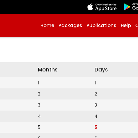
Home
Packages
Publications
Help
Months
Days
1
1
2
2
3
3
4
4
5
5