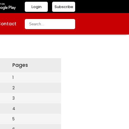
Login
Subscribe
Contact
Pages
1
2
3
4
5