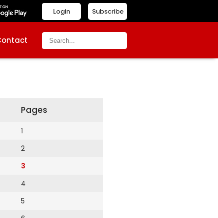
Login
Subscribe
Contact
Pages
1
2
3
4
5