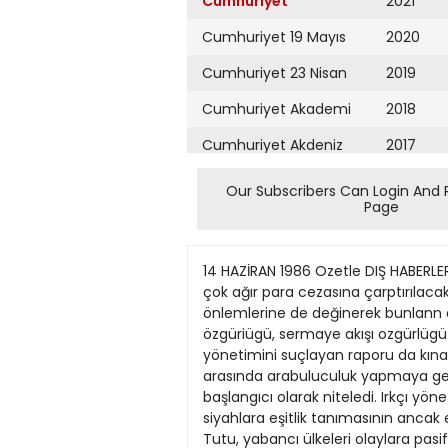
Cumhuriyet
2021
Cumhuriyet 19 Mayıs
2020
Cumhuriyet 23 Nisan
2019
Cumhuriyet Akademi
2018
Cumhuriyet Akdeniz
2017
Cumhuriyet Alışveriş
2016
Our Subscribers Can Login And 
Page
Cumhuriyet Almanya
2015
Cumhuriyet Anadolu
2014
14 HAZİRAN 1986 Ozetle DIŞ HABERLER CUMHURİYET/3 SuriyeIrak görüşmesi ertelendi G. Afrika'da 2 bin siyalı tutuklandı mak uzere hapis ve çok ağır para cezasına çarptırılacak. Başkan Botha, konuşnıası sırasında Batılı ülkelerin ülkesine karşı uyguladıklan ekonomik yaptınm önlemlerine de değinerek bunlann etkisiz olduğunu ve aslında siyahlara da zarar verdiğini söyledi. "ticaret özgüriüğü, calışma özgüriügü, sermaye akışı ozgürlügü siyahların yarannadır" diyen Botha İngiliz Uluslar Topluluğu'nca kabul edilen ve Güney Afrika yönetimini suçlayan raporu da kınadı. 1985 Nobel Banş Ödülü sahibi piskopos Desmond Tutu ise birbiriyle savaşan iki siyah grup arasında arabuluculuk yapmaya geldiği Cronroads'ta verdiği demeçte, Botha'run olağanüstü durum ilanını çok tehlikeli gelişmelerin başlangıcı olarak niteledi. Irkçı yönetime karşı siyahların mücadelesinin son bulmayacağını vurgulayan Tutu, beyaz azınlık yönetiminin siyahlara eşitlik tanımasının ancak etkili dış mücadeleyle olabileceğini kaydetti. Aksi takdirde daha çok kan döküleceğine işaret eden Tutu, yabancı ülkeleri olaylara pasif bir biçimde seyirci kalmakla suçladı ve "dünya müdahale etmek için daha ne bekliyor" diye sordu. Bilindiği gibi, Güney Afrika Cumhuriyeti'nde 24 milyon siyah 5 milyon beyazın egemenliği altında bulunuyor. Siyahların seçme ve seçilme hakları olmadığı gibi, ancak beyazların izin verdikleri kentlerde oturabiliyor. DUNÜADA BUGÜN ALİ SÎRMEN Beyaz azınlık yönetimi ülkede Ürdun Krah Hüseytn'in çabalan sonucu dün gerçekleşmesi bek olağanüstü durum ilan lerten Irak ve Suriye dışişleri ba ettikten sonra 2000 kartian görüşmesinin betirsiz bir tarihe ertetendiği büdtrttdL Am siyahı tutukladı. man'da yapüan açıklamada göPiskopos Desmond rüşmenin daha iyi haztrlanmak Tutu durumun kötüye amacıyla ertetendiği büdirüdl gittiğini, çok kan Surtye ve Irak, yıüardan beri Uk kez (hfifkri bakanlan düzeyinde dökülmesinin önüne görüşme yapmayı kabul etmişancak dış müdahaleyle lerdL geçilebileceğini Avusturya'da yeni belirterek "Dünya hükümet daha ne bekliyor?" Avusturya 'da göreve yeni atanan diye sordu. Irkçı Başbakan Franz Vranitzky, dün kabinesini açıkladu Istifa ederek yönetimin lideri Botha görevden aynlan eski Başbakan ise kendilerine karşı Fred Sinoyvatz kabinesinin Dışişleri, Maiiye, Tanm ve Ulaşturma alınan ekonomik Bakanhklarma yeni atamalar ya yaptırım önlemlerinin pıldL etkisiz olduğunu ŞilVde olağanüstü söyledi. "Cahiliye" Karşımdaki kısa boylu, dazlak, sert bakışlı, meşin ceketli, ama aynı zamanda kravatlı ve beyaz gömlekli adam Hollywood filmlerinin örneğin "İpek Çoraplar" içinden çıkıp gelmiş
Cumhuriyet Ankara
2013
Cumhuriyet Büyük
2012
Taaruz
2011
Cumhuriyet
Cumartesi
2010
Cumhuriyet Çevre
2009