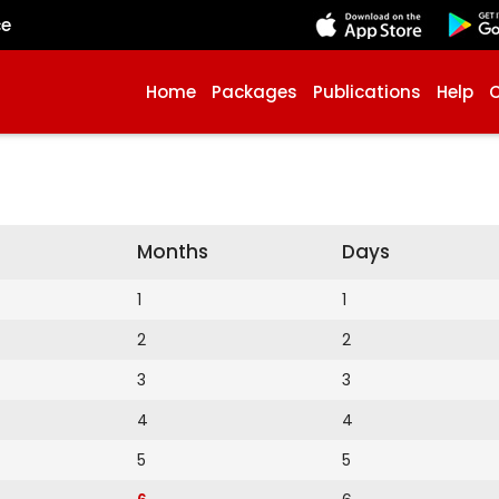
çe
Home
Packages
Publications
Help
Months
Days
1
1
2
2
3
3
4
4
5
5