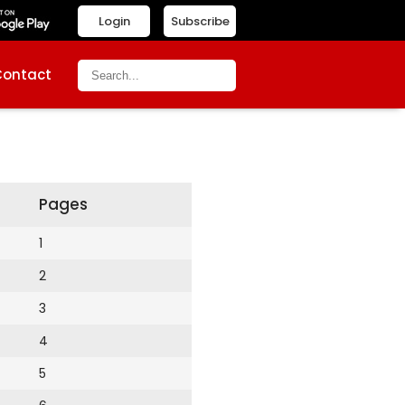
Login
Subscribe
Contact
Pages
1
2
3
4
5