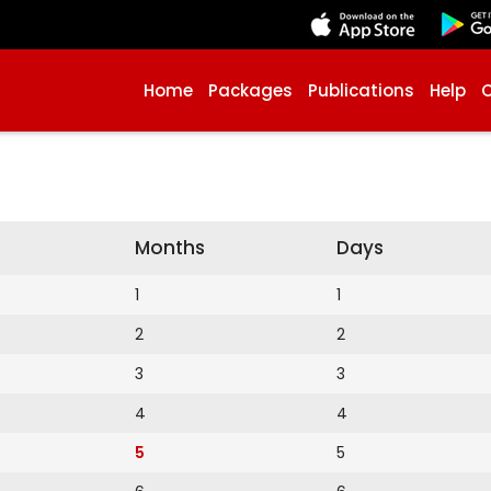
Home
Packages
Publications
Help
Months
Days
1
1
2
2
3
3
4
4
5
5