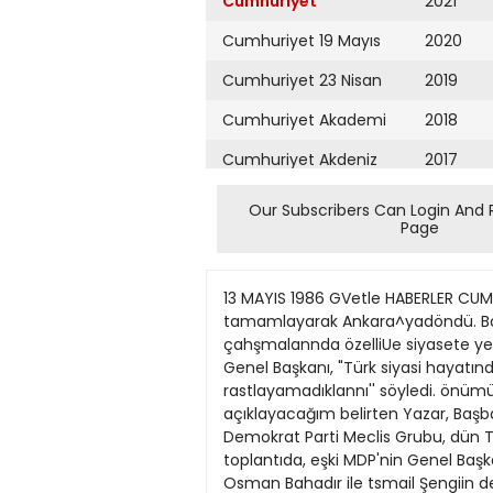
Cumhuriyet
2021
Cumhuriyet 19 Mayıs
2020
Cumhuriyet 23 Nisan
2019
Cumhuriyet Akademi
2018
Cumhuriyet Akdeniz
2017
Cumhuriyet Alışveriş
2016
Our Subscribers Can Login And 
Page
Cumhuriyet Almanya
2015
Cumhuriyet Anadolu
2014
13 MAYIS 1986 GVetle HABERLER CUMHURtYET/9 DSP Kırklareü MiUetveküi Şükrii Babacan, Trakya bölgeinde 15 gündür yaptığı inceleneleri tamamlayarak Ankara^yadöndü. Babacan, gezi izumimlai konusunda yaptığı açıklanada, DSP'nin örgütlenmesiyâıündeki çahşmalannda özelliUe siyasete yeni giren yurttaşUnn ilgisinin büyük olduğunu .öyiedi. Babacanhn Trakya gezisi liazar: Biz farklıyız H D P Genel Başkanı, "Türk siyasi hayatında kendilerininki kadar kapsamlı; bir büyük fıkri, görüşü bir bütün halinde toparlayabilen programa rastlayamadıklannı'' söyledi. önümüzdeki günlerde yapacağı basın toplantısında her partiden hangi noktalarda farklı düşündüklerini açıklayacağım belirten Yazar, Başbakamn, anayasanın askıya alınması konnsundaki sözlerini eleştirdi. ANKARA, (Cumhuriyet Btirosu) Hür Demokrat Parti Meclis Grubu, dün TBMM'de ilk toplantısıru yaptı. Genel Başkan Mehmet Yazar'ın kısa bir açış konuşmasıyla başlayan toplantıda, eşki MDP'nin Genel Başkanı Ülkü Söylemezoğlu HDP'nin Grup Başkanlığına seçildi. Feshedilen MDP'nin milletvekillerinden Osman Bahadır ile tsmail Şengiin de Grup Başkan Vekilliklerine getirildiler. Daha önce bir sohbet toplantısı olacağı bildirilen ve resmi olmayan grupta bir açış konuşması yapan Yazar ANAP ve DYP'yi eleştirdi. TBMM'nin feshedilen MDP Genel Başkanına ayrılan odasında yapılan toplantıya iki üye katılmadı. Kayseri Milletvekili Sedat Turan ile Izmir Milletvekili Ahmet Süter dışında HDP üyesi 19 milletvekili, toplantıda hazır bulundu. HDP Genel Başkanı Mehrnet Yazar toplanuyı açarken, HDP Grup Başkanlığına Söylemezoğlu getirildi DUYDUK/GÖRDÜK Arkadaşımız Yalçın Pekşen yıllık izninin bir bölümünü kultandığından DUYDUKGÖRDUK bir süre yayımlanmayacaktır. Al^KABA TAŞI Zenger geziye neden katılmadr? SABAHIN erken saatleriydi. Başbakan'ın teknik danışmanı Erkal Zenger ANAP Genel Merkezi'nde, Başbakan'ın Kaysen gezisine katılmak üzere hazırdı. Ancak Kayseri gezisine katılmadı. Gitmeyecek okjuktan sonra neden erken kalkıp genel merkeze gelmişti? Zenger'in gelmeme nedenini bir Kayseri ANAP Merkez İlçe yöneticisi şöyle açıkladı: "Zenger'i biz istemedik. Halkta tepki yaratryor. olumsuz propaganda oluyor. Çok sululuk yaptığı için vatandaş tepki gösteriyor. Bu nedenle genel merkeze söyledik, gelmesin diye. Onun için gelmedi. Aslında Semra Özal da olumsuz propaganda oluyor. Halk kendisini görünce oy kaybediyoruz. Ancak bunu genel merkeze söyleyemedik, ne de olsa Başbakan'ın karısı... Söyleyemediğimiz için Semra Özal Kayseri ye geldi.". Zenger'in gelmeme nedenini böyle açıklayan ANAP yöneticisine karşıhk Zenger, başka bir şey söyiüyordu: 'Saban gittim, kafilede yer alacak 
Cumhuriyet Ankara
2013
Cumhuriyet Büyük
2012
Taaruz
2011
Cumhuriyet
Cumartesi
2010
Cumhuriyet Çevre
2009