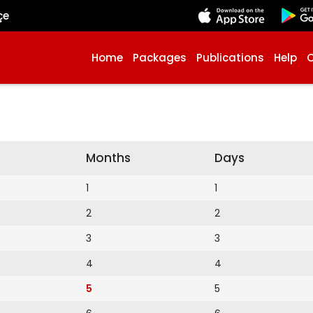
çe
Home
Packages
Publications
Help
Months
Days
1
1
2
2
3
3
4
4
5
5