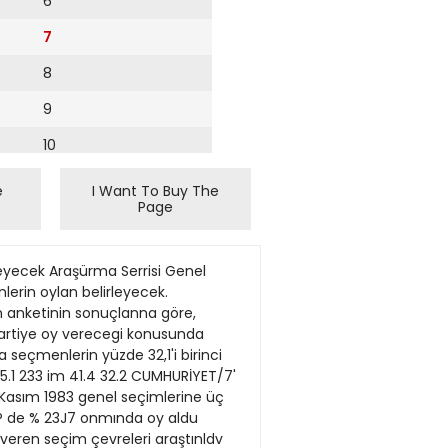
6
7
8
9
10
11
e
I Want To Buy The
Page
12
13
baypolis % 20,6; işçi % 17J5; çiftçi % 15,6; işsiz % 4,8; diğerleri % 12J. Görüşülenlerin eğitim düzeyi açısmdan dağılımı ise şöyleydi: Vt23 ilkokulu bitırmemiş, % 48J ilkokul mezunu, % 23,0 ortaokul ya da lise mezunu, % 5J de yttksek öğrenimk Görüşülenlerin % 8,4'ü ilk kez oy kullanacak yeni seçmenlerdL 6 Kasım 1983 seçimlerinde oy kuüanmayan ya da geçersiz oy kullananlann orant Vt 9,1 idi. 6 Kasım 1983 seçimlerinde kime oy verdiğini söylemeyenlerle, bağımsızlara oy verdiğini söyleyenlerin oranı V» lj>du. Görüşülenlerin % 80,6'sı 1983 seçimlerinde ANAP, HP ve MDP'ye oy kullanmıştL Bu seçmenlerin 1983 seçimlerinde üç parti arasındaki oy dağüımlan değerlendirme aşamasında ağtrlıklandırma yoluyla korundu. Şekil: 5 Bugün seçim yapılsa, hangi partiye oy verirdiniz? Kararsız seçmenlerin seçimleri kazanacağına inandıklan partiye oy vermeleri halinde oy dağılımı. Tablo: 2 Bugün seclm yapılsa hangi partiye oy verirdlnlzt Kmmz Mçmenlerin ilfer seç«ealer glbi davranmaian k l l M or daiılını. % SHP ftMP DYP MDP 42,0 35,0 14,1 Tablo: 4 Bugün seçim yapılsa, hangi partiye oy verirdiniz? Kararsız soçiMRİerin 1983 seçİMİerisde oy verdlkleri partinin seçiMRİerlndc saRtanaı oy değtsmelerlne ttygun davrannalan halinde oy dafıliM. SP H MUP DYP DSP 40.6 36.1 . DV ttİMMB 3,3 3,3 0.9 0,8 0,6 100 0 U5 13. 0.8 % RP •PP Di*>r 06 41 100.0 RP BAZIGÜÇLÜKLER Araştırma sürecinde iki güçlükle karşılaşıldu Bunlardan biri bazı seçmenlerin ankete yanıt vermek istememeleri, diğeri ise Ozellikle kadınlann oy attıklan partiyi hatırlamama ve oy atacaklan partiyi b'ılememeleriydi. Birinci güçlük; kimlik ve adreslerin ankete yazılmadığı, kişilerle ilgili bilgilerin hiçbir kişi ya da kuruluşa verilmeyeceği anlatılarak önemli oranda asüdı. İkinci güçlük ise, söz konusu partinin amblemini ya da başkanım söylemesi istenerek çözülmeye çalışıldu Her iki güçlükle ilişkili olarak yanıt alınamaması durumunda, bir önceki ya da sonraki haneye gidilerek anket uygulaması ikame yoluyla gerçekleştirildl Bu konuda önemli birikimleri olan Batı toplumlannda, kamuoyu araştırmaları ile gerçeğe çok yakın seçim tahminleri yapılabilmekte. Bilgi derleme alanının çok büyük olmaması ya da arastırmanın genel nüfusu hakkında aynntılı bilgileri içeren kayıtlardan yar
14
15
16