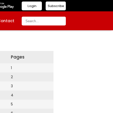
Login
Subscribe
Contact
Pages
1
2
3
4
5