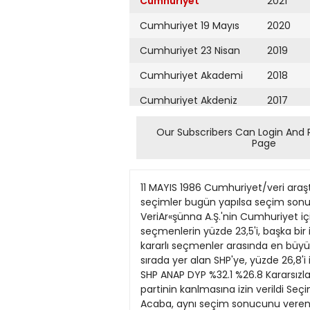
Cumhuriyet
2021
Cumhuriyet 19 Mayıs
2020
Cumhuriyet 23 Nisan
2019
Cumhuriyet Akademi
2018
Cumhuriyet Akdeniz
2017
Cumhuriyet Alışveriş
2016
Our Subscribers Can Login And 
Page
Cumhuriyet Almanya
2015
Cumhuriyet Anadolu
2014
11 MAYIS 1986 Cumhuriyet/veri araştırma a.ş. BUGUN YAPILSA? SEÇEVf ANKETI Sonucu Kararsızlar Belirleyecek Araşürma Serrisi Genel seçimler bugün yapılsa seçim sonucunu, hangi partiye oy vereceği konusunda kararsız olan seçmenlerin oylan belirleyecek. VeriAr«şünna A.Ş.'nin Cumhuriyet için Türkiye çapında, 2427 nisan tarihleri arasında uyguladığı seçim anketinin sonuçlanna göre, seçmenlerin yüzde 23,5'i, başka bir ifadeyle yaklaşık olarak her dört secmenden biri kararsız. Hangi partiye oy verecegi konusunda kararlı seçmenler arasında en büyük oy oranına sahip olan partiler ŞHP ve ANAP. Bugün seçim yapüsa seçmenlerin yüzde 32,1'i birinci sırada yer alan SHP'ye, yüzde 26,8'i ikinci durumdaki ANAP'a oy vermeyi düşünüyor. 1 tmm «MP DYP 45.1 233 im 41.4 32.2 CUMHURİYET/7' SHP ANAP DYP %32.1 %26.8 Kararsızlar %23.5 %10.8 DSP RP %0.6 MÇP %04 Seçim anketi nasıl yapildı? 6 Kasım 1983 genel seçimlerine üç partinin kanlmasına izin verildi Seçim, 83 seçim çevresinde yapıldu ANAP % 45,14, HP V* 30,46 ve MDP de % 23J7 onmında oy aldu Acaba, aynı seçim sonucunu veren dar bir alan var mıydı? Artı/eksi % 10 sapma ile seçim sonucunu veren seçim çevreleri araştınldv Altı seçim çevresinin bu özelliği taşıdığı görüldü. Bu seçim çevreleri; Adana 2. seçim çevresi, Bilecik, Çorum, Denizli, Manisa 2. seçim çevresi, Sakarya seçim çevreleridir. 6 Kasım 1983 seçimleri yalnızca bu altı seçim çevresinde yapümış olsa idi; ANAP % 45,85, HP % 30O0 ve MDP % 23M oramnda oy alacaku. Seçim anketinin üçe merkezlerinde gerçekleştirilmesi pianlandığı için, ikinci aşama irdeleme üçe merkezleri çerçevesinde yapıldu BİLECİK, ÇORUM ve MANÎSA 2. seçim çevresi ilçe merkezlerinin çoğu ile ADANA 2. Seçim Çevresi ilçelennin Onemli kısmının bir araya getirilmesi, toplam % 1 sapma ile genel seçim sonuçlanm veriyordu. Tablo: 3 6 Kasım 1983 genel seçimleri, 25 Mart 1984 yerel seçimleri ve 2427 Hlsan 1986 seçim yoklamasında partilerin oy oranlan. (•£) * 24n m$m I M • 35,0 42,0 14,1 3J • Kararsız seçmenlerin oylannın aynen kararlı seçmenlerin oylan gibi dağılacağı varsayımından hareketle, seçmenlerin sağ ve sol partiler arasında bolünüşü irdelendiğinde, şöyle bir dağılım ortaya pkmakta: Solda SHP ve DSP birlikte oylann yüzde 45,3'ünü alıyor. ANAP ve DYP'nin oylanna (feshedilmiş) MDP'nin, RP ve MÇP'nin oylan eklendiğinde, sağ partiler oylann yüzde 53,8'ini topluyor. Seçmenler arasında sağ oylar belirgin bir şekilde agır basıyor. Söz konusu varsayım geçerli kabul edilirse, 6 Kasım 1983 seçimlerinden bugüne hayatta kalan tek parti ANAP'ın oy oramnda sürekli bir düşme eğUimi gözlemyor. Buna karşılık HPSODEP ve bunlann birleşmesinden oluşan SHP'nin oy oranı sürekli yükselme 
Cumhuriyet Ankara
2013
Cumhuriyet Büyük
2012
Taaruz
2011
Cumhuriyet
Cumartesi
2010
Cumhuriyet Çevre
2009