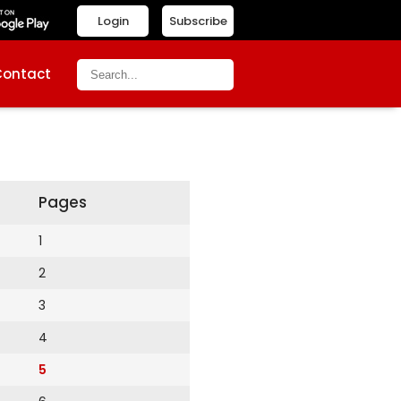
Login
Subscribe
Contact
Pages
1
2
3
4
5