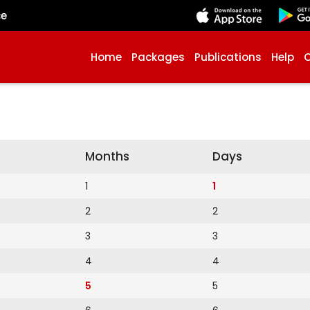
çe
Home
Packages
Publications
Help
Months
Days
1
1
2
2
3
3
4
4
5
5