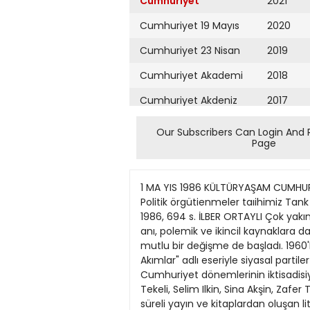
Cumhuriyet
2021
Cumhuriyet 19 Mayıs
2020
Cumhuriyet 23 Nisan
2019
Cumhuriyet Akademi
2018
Cumhuriyet Akdeniz
2017
Cumhuriyet Alışveriş
2016
Our Subscribers Can Login And 
Page
Cumhuriyet Almanya
2015
Cumhuriyet Anadolu
2014
1 MA YIS 1986 KÜLTÜRYAŞAM CUMHURÎYET/5 ISMAÎL GÜLGEÇ YAYEV DÜNYASINDA İNCELEME ARAŞTIRMA YÖNETEN ŞAHİN ALPAY HAYVANLAR Politik örgütienmeler taıihimiz Tank Zafer Tunaya, Türkiye'de Siyasal Partiler (Mütareke Dönemi} Cilt II, Hürriyet Vakfı Yayınları, îstanbul 1986, 694 s. İLBER ORTAYLI Çok yakın zamanlara kadar, hatta günümüzde bile Türkiye^ nin 20. yüzyıl tarihi bilimsel soğukkanlılığm değil; anı, polemik ve ikincil kaynaklara dayanılarak yapılan bir tür siyasal propagandanın konusu olmuştur ve olmaktadır. Ancak, bu alanda mutlu bir değişme de başladı. 1960'lann sonlannda genç kuşak araştırmacılar bu alana el attılar. Mete Tiınçay 1967'de "Türkiye'de Sol Akımlar" adlı eseriyle siyasal partiler ve fikirler tarihimizin önemli bir yanını aydınlatan bir eser verdi. Ardından Ikinci Meşmtiyet ve Cumhuriyet dönemlerinin iktisadisiyasi tarihini başarıh monografi ve kaynak derlemeleriyle işleyen bir grup meslektas daha çıktı: İlhan Tekeli, Selim Ilkin, Sina Akşin, Zafer Toprak, Şükrü Hanioğlu ve Cemil Koçak, bu gruba giren isimlerden. Bu grup Osmanlıca kaynaklan, süreli yayın ve kitaplardan oluşan literatürün dışında arşivleri tanyor; hatta baalan yurtdjşındaki önemli arşivlerden de malzeme topluyor. Daha ilginci, bu grup, biçimsel tarih eğitiminden gelenlerden değil; siyaset büimi, sosyoloji, hukuk ve şe Prof. Dr. Thnk Zafer Tunaya. hircilik gibi disiplinlerden tarihçiliğe kayan kimselerden oluşuyor. YAKINÇAG TARİHÇİLİĞtMtZ Son yirmi yıJda yakınçağ tarihçiliğimiz önemli bir gelişme gösterdi. (Bundan sonraki aşamada aynı çağda Türkiye dışı dünya tarihi araştırmalannın da Türkiye'ye girmesi temenni edilir.) Sözü edilen bu gelişmede bir kişinin öncülüğünü, teşvikini, yıllar suren sabnnı görmezlikten gelemeyiz. 1940'larda anayasa hukukunu yeni bir yöntemle ele alan ve kaçınılmaz olarak tarihçiliğe yönelen Tank Zafer Hocayı kastediyoruz. Tunaya Hoca, uzun ve zor bir çalışma sonucu 1952'de "Türkiye'de Siyasi Partiler" adlı eserini yayımladığında, bu oiay olmuştu. Uzun yıllar hiç bulunmayan ve devamlı aranan bu kitabın ikinci baskısı, adamakıllı ge "Tunaya Hocanın önsözdeki bir cümlesi, ülkemiz yakınçağ tarihçilerinin acıklı durumunu açıklıyor. Bu cümle, araşlırmaya kapatılan arşivlerle ilgili. Tarihçilerimizin sadece sabırlı, dikkatli ve çalışkan olmalan değil, aynı zamanda çelik gibi sinirleri olması lazım." renler, Anadolu taraftarları ve Anadolu'yu destekleyen sol gruplar da faaliyettedir. Üzerinde çok konuşulan, kesin çizgüerle hükümler verilen, ama en az bilinen mütareke Istanbulu, burada verilen bilgilerle epey aydınlanıyor. Bu ciltte Osmanlı son devir tarihinin iki önemli partisi (tttihat ve Terakki ile Hürriyet ve t
Cumhuriyet Ankara
2013
Cumhuriyet Büyük
2012
Taaruz
2011
Cumhuriyet
Cumartesi
2010
Cumhuriyet Çevre
2009