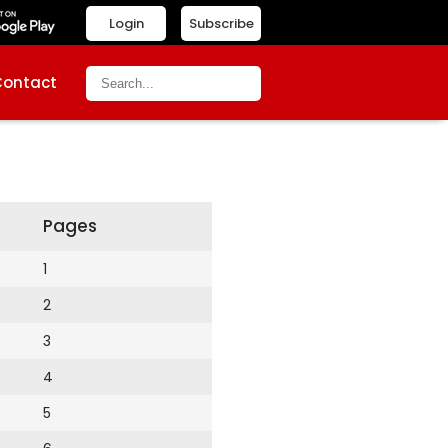
Login
Subscribe
Contact
Pages
1
2
3
4
5