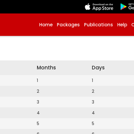
Home
Packages
Publications
Help
Months
Days
1
1
2
2
3
3
4
4
5
5