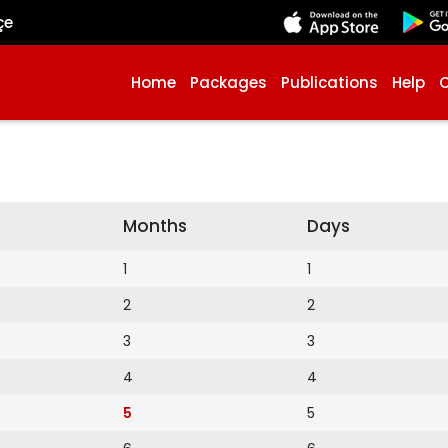
çe
Home
Packages
Publications
Help
Months
Days
1
1
2
2
3
3
4
4
5
5