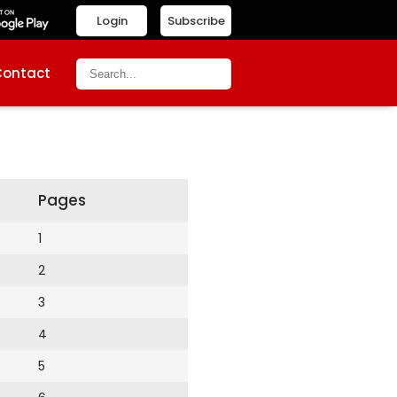
Login
Subscribe
Contact
Pages
1
2
3
4
5