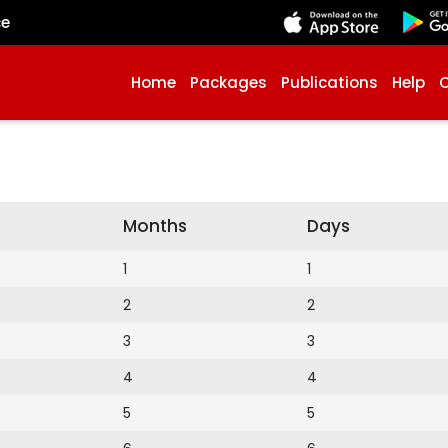
çe
Home
Packages
Publications
Help
Months
Days
1
1
2
2
3
3
4
4
5
5