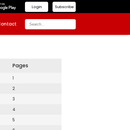
Login
Subscribe
Contact
Pages
1
2
3
4
5