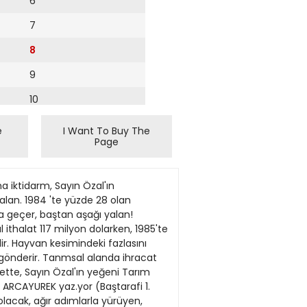
6
7
8
9
10
11
e
I Want To Buy The
Page
12
13
tesin çekirdeği kırmızı diye bahsedemem" dedi. Yılmaz Demir, ANAP'lılann "Soylediklerin dedikodu" diye bağırması ve başkanın sözünü keseceğini söylemesi üzerine "Parti bana bu görevi verdi. Bakanlıktaki ntamalan. partizanlıklan araştırdım. Demokratik hak ve özgürlüklerin konuşuldugu burada sözümü keserseniz, Tiirk siyasi larihi sizi yargılayacaklır" diye konuştu. Demir'in konuşması sırasında ANAP'lılarla, SHP'lilerin birbirlerine laf attıkları gözlendi. Bu arada ANAP'lı Talal Zengin ile SHP'li Te\Hk Bilal birbirlerinin üzerine yürürlerken, aynı yolu seçen ANAP'lı Eyüp Aşık ile SHPMİ Kadir Narin güçlükle yatıştırıldı. Demir, konuşmasında Aydın'daki bir imamın Çanakkale'ye şube müdürü olarak atandığını bildirince. ANAP'lı TaJat Zengin oturduğu yerden, "İmam dUşman mısıo sen?" diye bağırdı. Tartışmalann uzaması üzerine Demir, "Türkiye'de demokratik bir döneme geciyoruz. Geçerken ben konuşmayacak mıyım? Gerçekleri söylüyorum. ne denli acı olduklanm siz de anlıyorsunuz. İmamın yönettiği tanmm gelisme hızı ancak yüzde 2.3 olur elbet" şeklinde konuştu. Demir, daha sonra Türkiye'yi 12 Eylül'egetiren kişilerin seçilerek bakanlıkta görevlendirildi|ini bildirdi ve yoğun tepkiler karşısında "Ben burada konuştunılmasam da konuşmamı basına ithaf ediyorum ve tartışmaları uzatmamak için iniyorum" diyerek kürsüden aynldı. Mecliste SHP adına daha sonra Metin Üsiiinel, Paşa Sanoglu, Muhteşem Vasıf Yiicel ve Arif Toprak konuştu. Bundan sonra kürsüyegelen Tarım Bakanı Hüsnü Doğan, partızanlık iddiaJan karşısında, "Kimi nereve getireceğimiz bizim siyasi sorumluluğumuz altındadır. Dokunulmazlık sonımsuzluk demek değildir" dedi. S H P l i l e r , " B u hakarettir" diyerek bakanı protesto eıtiler. Doğan, kendisini partizanlıkla suçlayan SHP'li Demir'e, "Bürokrata ve memura biraz daha saygılı ol" deyince, bu kez de lartışma çıktı. ANAP'lı Başkan Vekili Şevket Bilgin, bakana sürekli laf atan SHP'li Yılmaz Demir ile Salim ErH'e u
14