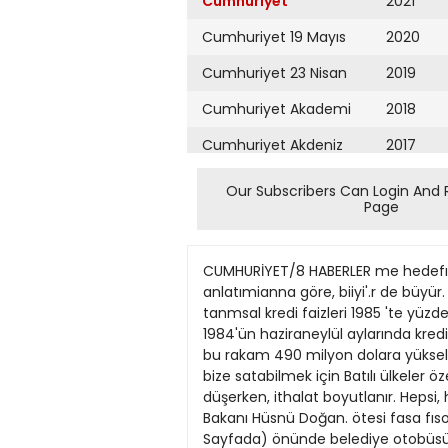
Cumhuriyet
2021
Cumhuriyet 19 Mayıs
2020
Cumhuriyet 23 Nisan
2019
Cumhuriyet Akademi
2018
Cumhuriyet Akdeniz
2017
Cumhuriyet Alışveriş
2016
Our Subscribers Can Login And 
Page
Cumhuriyet Almanya
2015
Cumhuriyet Anadolu
2014
CUMHURİYET/8 HABERLER me hedefı 5.3 saptanmasına karşın sonuç 2.2... Büyume düşer ve düşer, ama iktidarm, Sayın Özal'ın anlatımianna göre, biiyi'.r de büyür. Çiftçinin, koylünün yüzde 95.9'u krediye muhtaç, elbeıte bu da yalan. 1984 'te yüzde 28 olan tanmsal kredi faizleri 1985 'te yüzde 34'e çıkar, banka masraflanyla bu oran yüzde 40'lara varır, hatta geçer, baştan aşağı yalan! 1984'ün haziraneylül aylarında krediler durdurulur, çiftçi sıkıntıya düşer. 1980'de beş kalemde tanmsal ithalat 117 milyon dolarken, 1985'te bu rakam 490 milyon dolara yükselir. Sadece süper fosfat kullanımında yüzde 43 'lük azalma gözetilir. Hayvan kesimindeki fazlasını bize satabilmek için Batılı ülkeler özellikle Almanya bir damping başlatır, on DM'lik kuzuyu, beş DM'ye gönderir. Tanmsal alanda ihracat düşerken, ithalat boyutlanır. Hepsi, hepsi yalan!... Ya doğruları söyleyen?.. Soru bile "Abesleiştigal".. Elbette, Sayın Özal'ın yeğeni Tarım Bakanı Hüsnü Doğan. ötesi fasa fıso, yazdıklarımız, söylenenler tümüyle yalan. 19 ARALIK 1983 CÜNEYT ARCAYUREK yaz.yor (Baştarafi 1. Sayfada) önünde belediye otobüsünden inen Sayın Özol, devlet sorumluluğunu omuzladıklarından olacak, ağır adımlarla yürüyen, basınla az konuşmayı yeğleyen ağır başlı bakanlar, binanın batı kanadında beş aluyüz liraya çorbasıyla ızgara çeşitleriyle Meclis lokantası, kalabalık bürokrat gruplan, öbek öbek toplanmış çay kahve servisi bekleyen milletvekilleh. Bir dönemde bakanlan yerinden eden kimi olaylar bugUn şaka konusu. 1980 öncesine dönmeyeceğimizi kanıtlamayı, siyaseti yumuşak ortamda sürdürmeyi iike kabu! etıiğimizden olacak, nıiUetvekilinin 14 yaşındaki kızlarla ilişki kurduğu vazılır, çıt yok! Milletvekilinin üç eşi olduğu basma yansır, Medeni Kanun ha değişti ha değişecek ya, bu konuda da kocaman bir amenna! "Geçmiş deneylerden ders aldığını öne süren bu iktidar", ANAP Genel Sekreterinin kardeşiyle ilgili kredi usulsüzlüklerini manşetlerde izler, hükümet mercimek fiyatlarında duyarlıdır, ama milyonlarm söz konusu olduğu kortuda soruşturma hak getire! TBMM tarihinde ilk kez piyangoculuk Meclise girmiş, satısyapıyor. Biletler piyasaya çıkmadan önce başbakamn, "bitmeden alınız" öğüdüne uyan ANAP milletvekillerinde bir telaş, bir telaş... Ne çare ki efendim, sayın başbakanımızı eleştirdiniz mi, gördüklerinizi, bildiklerinizi bütün çıplaklığıyla yazdınız mı, hoşgörü sahibi, hiç kimseye kızamadığını sürekli vurgulayan Sayın Özal'da değişik bir tutum, unutmayan insanlara özgü davranışlar! Mecliste muhalefetin söylediklerini, hele icraatın içindekileri gördükten sonra Sayın Özal1 ın yarattığı özel tip özgurlükler içinde yaşamadığımızı söylemek kimin haddine! Isteyen sınırlarımtz dışında kaldığını sandığımız geleneklerleyaşıyor, dileyen Paris modasıyla Baıılı, isteyen devlet okullarında, dileyen gizliaçık din öğretimiyapan okullarda, isteyen Ufü
Cumhuriyet Ankara
2013
Cumhuriyet Büyük
2012
Taaruz
2011
Cumhuriyet
Cumartesi
2010
Cumhuriyet Çevre
2009