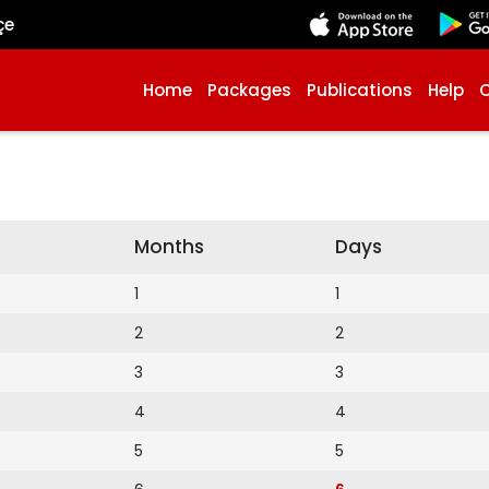
çe
Home
Packages
Publications
Help
Months
Days
1
1
2
2
3
3
4
4
5
5