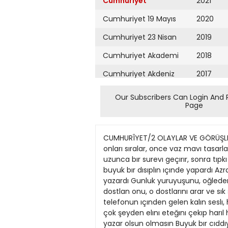
Cumhuriyet
2021
Cumhuriyet 19 Mayıs
2020
Cumhuriyet 23 Nisan
2019
Cumhuriyet Akademi
2018
Cumhuriyet Akdeniz
2017
Cumhuriyet Alışveriş
2016
Our Subscribers Can Login And 
Page
Cumhuriyet Almanya
2015
Cumhuriyet Anadolu
2014
CUMHURÎYET/2 OLAYLAR VE GÖRÜŞLER Kendine ozgu bır çalışma >on temı vardı onun Işledığı her konuda, yuzlerce kaynak tarar, a>ırır, onları sıralar, once vaz mavı tasarladıklarını, yazar olsun olmasın, dostlarına anlatır, anlatır, onların vamtlarını cıddıvetle dınler, bovlece uzunca bır surevı geçırır, sonra tıpkı gebe lık suresı dolmuş bır kadının doğurmaya başlaması gıbı hızla, >azmaya koyulurdu Çalışmalarını buyuk bır dısıplın ıçınde yapardı Azra Erhat Sabah erken kalkar, jımnastığını yapar, yemeklerını daıma olçulu ver, vazılannı makınede yazardı Gunluk yuruyuşunu, oğleden sonrakı kısa dınlenmesını, akşam ustu çahşmasını hep aynı tempo ıçınde surdururdu Gun boyu dostlan onu, o dostlarını arar ve sık sık onlarla bır arada olurdu Ondakı vefa duyğusu, arkadaşlarını arayıp sormadakı tıtızlığı ve çalan telefonun ıçınden gelen kalın seslı, heyecan dolu "Aloo"ları dah? yıllarca unutulmayacaktır Azra Erhat sıkı bır dısıplın ıçınde, adeta pek çok şeyden elını eteğını çekıp harıl harıl çalışarak peteğını doldurduktan sonra >azdıklarını okumak, eleştırılennı almak ıster çevresının yazar olsun olmasın Buyuk bır cıddıyetle dınler soylenenlerı ve ınanılmaz şekılde çözumler bulur takıldığı noktalara Orneğın bır sozcuk aramaktadır, bu konuşmalar sırasında buluverır onu, sevınçten uçar Evet, eleştırılen buyuk bır hoşgoruvle, kendı ıstencıyle almış, onları değerlendırır ve ıçı rahatlamış olarak yazısını sonuçlandırır URETKENLIGESAVGI Aydın bır ınsan olarak, Azra Erhat'ın en onemlı bır ozellığı de uretkenlığı, uretılen, emek verılen her şeye duyduğu saygısıydı Çaba sonucu ortaya çıkarılan her turlu eserı coşkuyla karşılar, yurekten kutlar, eleştırılerınde her zaman yapıcı olurdu Kıncı, saygısız eleştırılere asla başvurmaz, kendısıne yapılanlara da çok şaşar ve uzulurdu Otekı sanatçılara karşı, onun kışılığınde gelışen bu dostça >akIaşım, sa>gı ve sevgı dolu yapıcı, destekleyıcı, hoşgoru dolu eleştırı ve tartışma eğılımını gözledıkten sonra, aydınlarımızın bırçoğunun kendınden başkasını tanımaz, yıkıcı, cesaret kıncı, öfkelı, kavgalı, verden yere vurucu eleştırılerını anlamlı bul mak ınsana bıraz zor gelıyor Azra Erhat ustalarına olan saygısı ve vefasıyla ınanılmaz bır bağlılık örneğı sergılemış ve bunun oğretısını vermıştır bır ömur boyu Insanlan bırlıkte olmaya, guzel, sağlıklı, ve zor koşullan paylaşmaya yönlendıren Mavı Yolculuklar, onun tıtız ve odun vermez çabalanyla gerçek anlamından sapmadan vaşama geçırılmış, yazılmış, çızılmıştır Onunla yolculuk vapan her ınsan dağarcığına yuzlerce kıtap doldurmuşçasına aydınlanmış, dunyava ofke ve nefretle değıl sevgı ve hoşgoruyle bakmayı oğrenmıştır HÂLÂ ONUNLA BtRLİKTE Bır kadın olarak Azra
Cumhuriyet Ankara
2013
Cumhuriyet Büyük
2012
Taaruz
2011
Cumhuriyet
Cumartesi
2010
Cumhuriyet Çevre
2009