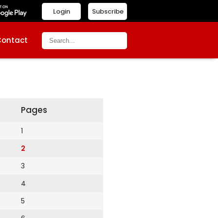
Login
Subscribe
Contact
Pages
1
2
3
4
5