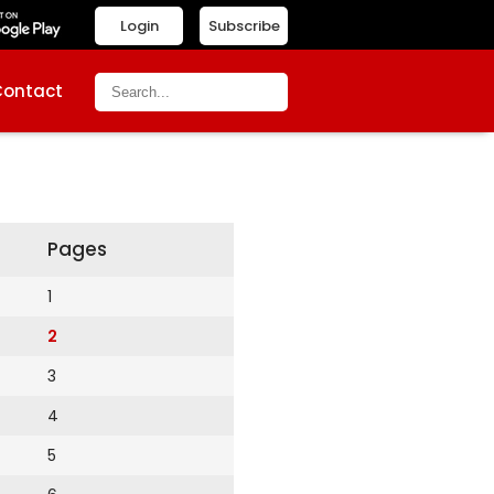
Login
Subscribe
Contact
Pages
1
2
3
4
5