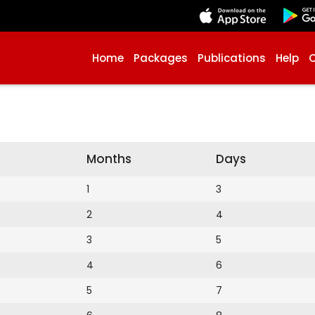
Home
Packages
Publications
Help
Months
Days
1
3
2
4
3
5
4
6
5
7