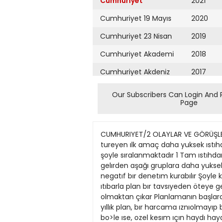
Cumhuriyet
2021
Cumhuriyet 19 Mayıs
2020
Cumhuriyet 23 Nisan
2019
Cumhuriyet Akademi
2018
Cumhuriyet Akdeniz
2017
Cumhuriyet Alışveriş
2016
Our Subscribers Can Login And 
Page
Cumhuriyet Almanya
2015
Cumhuriyet Anadolu
2014
CUMHURIYET/2 OLAYLAR VE GÖRÜŞLER demelerıdır Nıhaî amaç da yurttaş olarak en ust yarar ya da hoşnutluk sağlanması olup bundan tureyen ılk amaç daha yuksek ıstıhdam, dorduncusu de daha yuksek yatırımdır Avrupa ulkelerı plancılannın çok ıyı bılınen hedeflerı ıse şoyle sıralanmaktadır 1 Tam ıstıhdam, 2 Odemeler dengesı, 3Ulusal gelırın ortalama %1520'sı kadar bır net yatınm duzeyı, 4 ulusal gelırden aşağı gruplara daha yuksek pay ve 5Istıkrarlı fıvatlar. Bır sanayı doğruca ozal yatırıma bağlı kalmışsa kalkınma planı ancak negatıf bır denetım kurabılır Şoyle kı, bazı alanlarda yatırımı yasaklayabılır ama şahıslan başka alanİara yatınm yapmaya zorlayamaz Bu ıtıbarla plan bır tavsıyeden öteye geçmez, dola>ısıyle de sırf ozel sektor soz konusu olduğunda "plan" sozcuğu, doğru bır terım olmaktan çıkar Planlamanın başlardakı amacı, hukumet gıderlerının, harcamalarının oncelıklerını secmekten ıbaret olmuştu Oysa beş yıllık plan, bır harcama ıznıolmayıp bu ızın, mutlaka plana bağlı kalmak zorunluğunda olmayan hukumetten çıkar Bu kamu kesımı ıçın bo>le ıse, ozel kesım ıçın haydı haydı doğrudur O halde hukumet, bağlı kalmaya nıyetı olmadığı ve genelhkle de eldekı olanakların çok ötesınde hedeflere yonelık planı nıçın yapar 7 O bunu, ya bır sı>ası duman perdesı, ya da daha genış olanaklar çekmek ıçın bır araç olarak yapar, özellıkle vergı vermeye ahşık olmayan duşuk uretımlı ulkelerde . PLAMN TEMEL ÇELİŞKILERİ Şımdı uzmanların tuttukları bu ışık altında donelım bızım V Plan'ın temel çelışkılerıne Ayncalıksız tum kamu uretım aracı ve mulkunu yerlı jabancı ozel teşebbuse devretmeyi "planlayan" bır hukumetın yapacağı kalkınma planının gerçeklik ve uygulanabılırhk derecesi ne olabilir7 Bunun yanıtı eskı plancılardan sayın Hıkmet Çetın'den gelıyor "Toplumdakı potansıyel ve kaynakları yeterınce değerlendırmeyen bır belge plan olamaz Turkıye'nın koşullannda KIT'lerden kurtulmayı gereklı goren bır duşunce ve polıtıkadan >ola çıkılarak kalkınma planı yapılamaz " Evet, " k a r m a " oluş nıtelığını yıtırmış bır ekonomıde plan kımı neve zorlayabilir'' Kendı ıç çelışkısırun urunu enflasyon, sureklı devaluasyon ve bunlann sonucu buyuk fı>at artışları karşı sında ozel teşebbus, kendı yaratığı olup dıvalektık kanunlar uyarınca kendı antıtezı halıne gelmış bır hukumetın planının "tavsıye"lerıne ne denlı kulak asar 9 Bu durumda, Avrupa plancılannın hedeflerınden hangısı gerçekleşebılır, tam ıstıhdam mı, odemeler dengesı mı, yatırımlar mı, daha âdıl gelır dağılımı mı, yoksa fiyat ıstıkrarı mı 7 Plan ulkenın ekonomık oldugu kadar sosyal gereksınmelerını de karşılayacak bır butundur ve bunun her bölumu, bırbırıne bağlıdır Ur
Cumhuriyet Ankara
2013
Cumhuriyet Büyük
2012
Taaruz
2011
Cumhuriyet
Cumartesi
2010
Cumhuriyet Çevre
2009