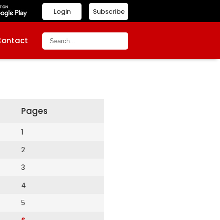
Login
Subscribe
Contact
Pages
1
2
3
4
5