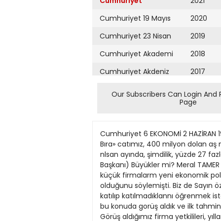
Cumhuriyet
2021
Cumhuriyet 19 Mayıs
2020
Cumhuriyet 23 Nisan
2019
Cumhuriyet Akademi
2018
Cumhuriyet Akdeniz
2017
Cumhuriyet Alışveriş
2016
Our Subscribers Can Login And 
Page
Cumhuriyet Almanya
2015
Cumhuriyet Anadolu
2014
Cumhuriyet 6 EKONOMİ 2 HAZİRAN 1982 BCOvOMfoE GÜNÜNAfNASl Özal: Nisanda ihracat 400 milyon dolan astı Iara göre, nlsan ayında Bıra» catımız, 400 milyon dolan aş mıştır. Bu rakam 1981 yılında 316. 076 milyon dolardı. Böylece lhracatınm geçen yda göre, bn yılın nlsan ayında, şimdilik, yüzde 27 fazlauk göstermlştir» diye ko nuştu. Hangi firmalar daha fazla sıkmtıda? HALİT NARİN (TİSK Genel Başkanı) Büyükler mi? Meral TAMER aşbakan Yardımcısı Turgut Özal, Ekonomi Servisi Şefimiz Osman Ulagay'ın sorulanm yanıtlarken, küçük firmalarm yeni ekonomik politikaya daha kolay uyum sağladıklarını, yoğun sıkıntı ve darboğaz içinde olan kuruluşlann «büyükler» olduğunu söylemişti. Biz de Sayın özal'ın bu sözlerinden yola çıkarak, gerek küçük firma, gerekse büyük firma yetkililerinin bu görtişe katılıp katılmadıklannı öğrenmek istedik. Ülkemiz sanayiinin can damarı sayılan Istanbul'da Istanbul Sanayi Odası (İSO) üyesi 10 kişiden bu konuda gorüş aldık ve ilk tahminlerimizin aksine, bazı küçük firma yetkililerinin de Sayın özal'm görüşlerine katıldıklarım saptadık. Görüş aldığımız firma yetkilileri, yıllardır düşük faizll kredilerle, yani ucuz parayla çalışmaya alışmış olan «büyükler»in bugün gerçekten büyük finansman sorunlarıyla karşı karşıya bulunduklan, buna karşılık pek f az la kredi kullanma olanağı öteden berl zaten bulunmayan, bankalann desteklemediğl küçük sanayicilerin, büyükler kadar zorlanmadıklan görüşünde birleştiler. Bu araştırmayı, farklı sonuçlann çıkabileceği daha küçük firmalann düzeyinde de sürdüreceğimizi belirttikten sonra, ÎSO meclis üyelerinden aldığımız görüşleri aşagıda sunuyoruz: Küçükler mi? «Küçükler seslerini duyuramadıkları için büyükler daha fazla sıkmtıda zannediliyor» uyuk başm derdf de buyüktur. derler. Bü yuklerin hareket ka bilıyeti kuçuklere oranla daha sınırhdır, yeni gelişmelere daha zor uyum gösterebılirler. Ama, buradan yola çıkıp ta, «benim getirdiğim ekonomik sistem doğrudur. Büyüklerin ya pısı sakattır» demek yanlış olur. Bana sorarsanız kuçukler gerektiği gibi seslerini duyuramıyorlar. Turgut bey belki o nedenle, onları uyum gosteriyorlar zannediyordur. ANKARA (a.a.) Devlet Bakanı Başbakan Yardımcıs ı Turgut Özal, nlsan ayında ihracatın 400 milyon doten aştığını söyledi. özal yaptığı açıklamada, «ihracat verilerinin tsmaıtunın henfiz Ankara'ya intikal etmedlğlnl» bildirdl. «Ancak ellmizdekl rakam I Turgut Özal, «küçük firmalar yeni ekonomik politikaya daha kolay uyum gösterdi. Asıl sıkmtıda olanlar büyükler» diyor. Ya sanayîciler ne dîyor?.. «Büyük işletmelerin sıkıntılarını kötü îdareciliğe bağlamak çok yanlış olur» B G Bursa da en fazla K
Cumhuriyet Ankara
2013
Cumhuriyet Büyük
2012
Taaruz
2011
Cumhuriyet
Cumartesi
2010
Cumhuriyet Çevre
2009