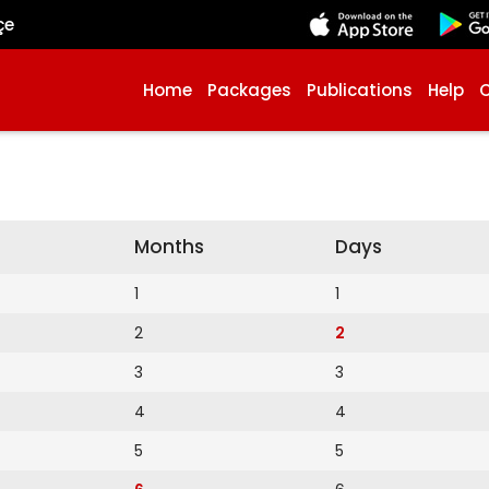
çe
Home
Packages
Publications
Help
Months
Days
1
1
2
2
3
3
4
4
5
5