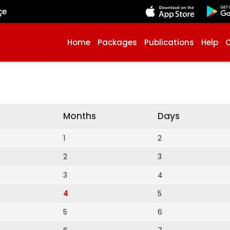
çe
Home
Packages
Publications
Help
Months
Days
1
2
2
3
3
4
4
5
5
6