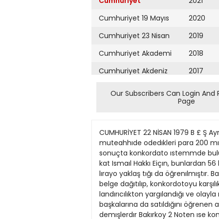
Cumhuriyet
2021
Cumhuriyet 19 Mayıs
2020
Cumhuriyet 23 Nisan
2019
Cumhuriyet Akademi
2018
Cumhuriyet Akdeniz
2017
Cumhuriyet Alışveriş
2016
Our Subscribers Can Login And 
Page
Cumhuriyet Almanya
2015
Cumhuriyet Anadolu
2014
CUMHURİYET 22 NİSAN 1979 B £ Ş Aynı daireleri satın alan 208 kişi müteahhidin peşinde | Bakırköy'de aynı daireleri alan kişılerın muteahhıde odedıkleri para 200 mılyon Lraya yaklaşıyor. Deniz SOM Bakırköy'de yaptığı Inşaatların daırelennı 34 kıştye birden satan ve sonuçta konkordato ıstemmde bulunan muteohhıt Vahap Toy'dan alacagı olan 208 kışı, konkordato ko mıserlığıne başvurmuştur Avu kat Ismaıl Hakkı Eiçın, bunlardan 56 kışınin başvurusunun kabul edılmedığını soylemıştir Dolondırılan 206 kışınin olacağının 200 mılyon lırayo yaklaş tığı da öğrenılmıştır. Bazı alacaklılor, konkordatonun toldu bıttuye getınlmek ıstendığınl one surmuşler ve kendılerıne bırer belge dağıtılıp, konkordotoyu karşılıksız ko bul etmelerının ıstendığıni soylemışlerdır. Alacaklıların ıddıaları arosındo, Vahap Toy'un do landırıcılıkton yargılandığı ve olayla ılgılenen bir avukatın dö vuldüğu do yer almıştır. Noter senedı ıle aldıkları daırenın yıne oynı şekılde başkalarına da satıldığını öğrenen alacaklılar Bakırkoy 2 Noterlığının tutumunu da eleştırmışler ve eNoter, olanların farkında degıl mıydı» demışlerdır Bakırkoy 2 Noten ıse konuya ilışkın bır oçıklamo yapmamış ve <Yasaya gore calışmolanmız bır sır ıçınde yapılır» demıştır. Konkordato llânı. pryasada satılmayan bır gazetede ya yınlanrrış, fakat olayın Cumhurıyet te yer almasındon sonra konu yenı boyutlar kazan mış v© bırcok alacaklı soaınlarını onlatmıştır. Bunlardan başvurusu konkor "Devfetîmizin Çocuklara Bakış Açısı,, konulu seminer Balıkesir'de başladı BALIKES R (Cumhurıyet) Baıkesıraa duzsnlenen <Devletımızın Çocuklara Bakış Acı 6i» konulu sem ner dun soboh başlamış sem nerde DISK adına bır konuşmo yapan yazar Kemai Sulker konuşmasında «Fotıh' n topu ıcınde kopru al tındo Kılıc Alı homomındo yoşayan cocuğun sahıbı kımdır? Bu cocuğa kım sahıp cıkacak tır Sorun devletın bakış ocı sında duğumlenemez Bu polı fık bır onlayış sorunudur » demıştır Seminer dun sabah Prof Dr Bahrı Sovcı gazetecı Samı Karaoren ve Avukat Turgut Inol'ın dıvano secılmelen, Cumhurbaş kanı Fahri Koruturk Başbakan Bulent Ecevıt CHP eskı Genel Sekreten Komıl Kırıkoğlu Na dır Nadı Prof Dr Hıfzı Vel det Velıdedeoglu bazı bokanla nn gonderd klen başarı telgroflarının okunmasıylo başlamış tır ilk sözü TÖB DER Merkez Yurütme Kuruiu uyesı Tekm Ustün almış Turkıye'nın cocuklarına değer vermeyen ve bu konuda orgutsuz bır ulke otdu ğunu rakarnlarla belırtmıştır Sem nerın ılk gununde yo zar Oktay Akbal Prof Cahıt Talas ve Türk Tabıpler B rlığı Başkanı Erdül Atabek ın teb~ lığlerı gorüşulmuştur Akbal konuşmasında «Önemlı olan devletımızın cocuklarımızo bakış acısı değıl çocuklonmızın devletımize bakış ocısıdır» demıştir Ote yandan semınerın H V g u n j Balıkesır Val sı Ibrahım Önen Halk Eğltım Merkezı nde kı cocuk kıtapları fuarını ac mış bu arada yazar Oktay Ak bal. 
Cumhuriyet Ankara
2013
Cumhuriyet Büyük
2012
Taaruz
2011
Cumhuriyet
Cumartesi
2010
Cumhuriyet Çevre
2009