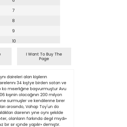
6
7
8
9
10
11
e
I Want To Buy The
Page
12
NI OYÜNCULARI VANYAMI Göremeyenler için 6 özel gösteri Pozar, Çarşamba Onlverslta Kütüphanecfllk Bolümü Mezunlan Darcegl (KUT DERrtn 5.5 l»79 günü Milli Eütüphane müıik salonunda saat 14 de 5 OlaŞan Genel Knrulu yspılacaktır Sayın Oyelera duyurulur Ço^tmluk •a£lanamadıgl takdırae 19 5 1979 gücü aynı yer ve s&stte yapUacaktu. CKBMD KÜT DEB TURKIYE TURING VE OTOMOBİL KURUMUNDAN 20 nlsan 1979 tarihlt cuma gunü toplantıya çagnlan Ge nel Kunılumuz da, tuzjğüD 9 maddesl gere?ince 2 3 çogunıuk saglanamadıtından. aşagıda gösterilen yer ve saatte lopl&nacaktır Btr yıl lık süresini doldunnuş olan üyelerinuze kongre kartlan, top^antı gjTt^md» venlecektır Saym Oyelerlmlzln te»tlflennl rıca edenz PROF KEMAL KUTLÜ YOVETIM KUKULD BASKAM Tanh 30 nisan 1979 pa» lartesi Saat 14.30 Yer Kenter TiyatrosTi (Harbıye) GUNDEM 1 Açılı$ ve Genel Kınul Dıvanı seçinu 3 Yonetım Kurula rsporunun okunsıası 3 Denetleme Kurulu r»ponınun okunroası 4 Rapor ann gbrüşaimegl vs Yönettm Kuraıutıun lbrası 5 KıaumltT verglal konusu « Konı Oteü tnsaaö 7 Gümrük Bakanlıgı lo nu < DUeBer Hadımior BblgESİ Te'kos Avcılar Demegfnirı Yılük Genel Kurulu 28 4 1979 tan iunde Sular Idaresl Terlco» Tibnkası sosyai tesisieriude jap lacak»ır GÜNDEM 1 Aç hs 3 Dıvan seçiml 3 Sargı dunışu 4 Faalıyet raporumm okunması 5 Hesap raporunun ofcunması ( Denetlm Kurulu raporunun okunması T Raporl&nr müıaker». s! ve tedütler 8 Tönetim Kurulu"nuB ibras! 9 Seçimler 10 Dılek ve temennller U Kapani'J KONGRE Tuzla'da rahlık d » niı manîarsJı dalre Kdy tslert Kamp: arkası beraı konak. 'Rehmi KATKALORİFER CANAKKALE YETKILİ SATICIS1 Mesut Ankan Mustafa Cakır Saat Kjiesı Karşısı 32. Türkiye Daktilografi Şampiyonası Her yı! Nlsan vaya Mayıs aytormdo yopılmakto Olon Turkiye Doktllografı Şampıyo nasının 32'ncisl 18 Moyıs 1979 Cumo gunü saat 8 30don Itlbaren Istanbul Tıcaret Odosında yopnacaktır. 22 Temmuz 1979 Pazar günu Yugoslov yo nın başkentı Belgr