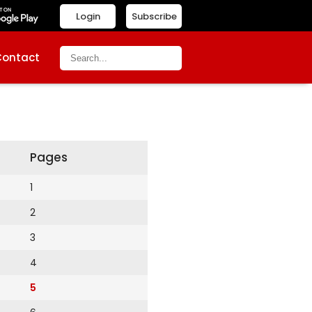
Login
Subscribe
Contact
Pages
1
2
3
4
5