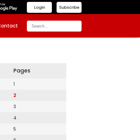
Login
Subscribe
Contact
Pages
1
2
3
4
5