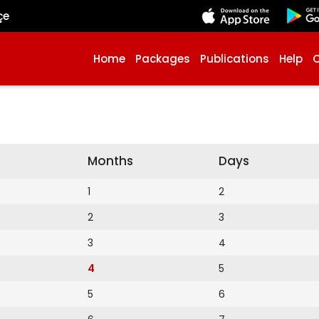
çe
Home
Packages
Publications
Help
Months
Days
1
2
2
3
3
4
4
5
5
6