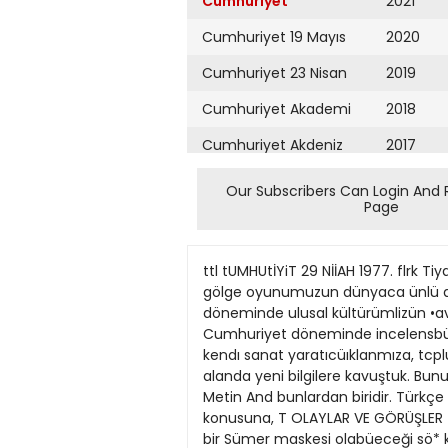
Cumhuriyet
2021
Cumhuriyet 19 Mayıs
2020
Cumhuriyet 23 Nisan
2019
Cumhuriyet Akademi
2018
Cumhuriyet Akdeniz
2017
Cumhuriyet Alışveriş
2016
Our Subscribers Can Login And 
Page
Cumhuriyet Almanya
2015
Cumhuriyet Anadolu
2014
ttl tUMHUtİYiT 29 NİİAH 1977. flrk Tiyatrosu dergteinm pee'kerelç çıfcan SOT» sayısında, Türk tiyatrosunun, Anadoıu seyirlik oyuniannın, gölge oyunumuzun dünyaca ünlü araştırmacısı Metin And'ın çok iiginç bir yansı vardı. Kaç kez yazdım, yineleyeyım Cumhuriyet döneminde ulusal kültürümlizün •avsandıgını ileri sürenler tepeden tırnaga yanılgı içindedirler; tersine olarak, ulusal KÜ'.ÎÛIÜmüz ancak Cumhuriyet döneminde incelensbümlştir, ondan önce böyle bir kültürün varlıgı bile bilinmiyordu. Uluslaşma süreci ıledır ki, aydınlarımız kendı sanat yaratıcüıklanmıza, tcplumumuzun tarihine, omın degişme ve gelişmesini oluşturan itici ve yapıcı güçlere egiidıler. Her alanda yeni bilgilere kavuştuk. Bununla da kalmayarak, araştırıcılanmızın yapıtlan dunya çapında ilgi uyandırmaya başladı. İşte sayin Metin And bunlardan biridir. Türkçe yazdıklan dıaında, îngilizce yapıtlar da yayımladı. Eiz şımdi gelelim Türk Tiyatrosu dergisindeki yazııun konusuna, T OLAYLAR VE GÖRÜŞLER TİYATRO ve ŞAMANLIK Melih Cevdet ANDAY okurnus, burada kornryu dile getirmistım. Bu maskenin bir Sümer maskesi olabüeceği sö* konusudur. Sayın Metin And, «Anadolu Köylüsü ve Dionissos» adlı yapıtmda, Anadolu'daki dramat'.k oyunlan ele alarak, yukarda özetlediğim yaygın kuramı uygulamıştı. Son yazısında bu konuya değinerek «Bunlarin (Anadolu'daki dramatiK oyunların) Avrupa'daki dramatik köylü oyunlarmdan daha büyük bir başarı ile bu kurarru dogruladığı bilim dünyasmda kabul edildi. Hıç kuşkusuz bu ritüellerin gerçek sanipleri Anadoıu' daki eski uygarlıklard:. Türkler yeni yurtiannda bunlan sürdürmüşlerdir» demektedir. Başsa bir deyişle. Türkler, bu toprağm kültürlerinı benimseaıişlerdir. Anadolu tarihini özümseyehm dıyerek yıllardır savunduğumuz bir gerçeğin bu örnekte bir kez daha dogrulanmasına ne danli önem versek yeridir. Çünkü Türk halk:, ayclınlann arasında bır türlü bir sonuca bağlan&mi.yan sorunu kendi sağduyusu ile çözümleınış'.r, Anadolu'r.un en eski kültiirlerinden bu yan* çelmiş geçmiş uygarlıkiann sahibidir o. Yfzar, <Ancak Türklerin eski yurdu Orta Asya'dan getirdiklerirun de katkısı yok mudur?» sonısunu sorarak, «Oyun ve Bügü» adlı yapıtmda özeilikle Şamanlık üzerinde durmaktaydı. Nitekiirı Ana bununla yetinmeyerek «Pictorial Kistory oî Turkish Dancing» adlı kıtabında, Türk danslanndaki Şamanlık izlerini göstermiştir Türk Tiyatrosu dergisindeki bu yaadan . öğrendiğimize göre, Amerikalı Profesör E.T. Kirby, tiyatrcnun Şamanlık törenlerinden dofdugunu savunan bir tezı geliştirirken. derslerinde Metin And'ın kjtaplarından yararlanmıştır. Prof. E. T. Kirby, UrDrama adlı yapıtında bu savmı tanıtlamak \olunda incelemlere girişereK. Hin
Cumhuriyet Ankara
2013
Cumhuriyet Büyük
2012
Taaruz
2011
Cumhuriyet
Cumartesi
2010
Cumhuriyet Çevre
2009