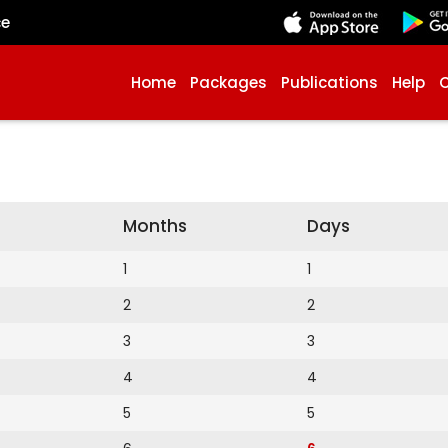
çe
Home
Packages
Publications
Help
Months
Days
1
1
2
2
3
3
4
4
5
5