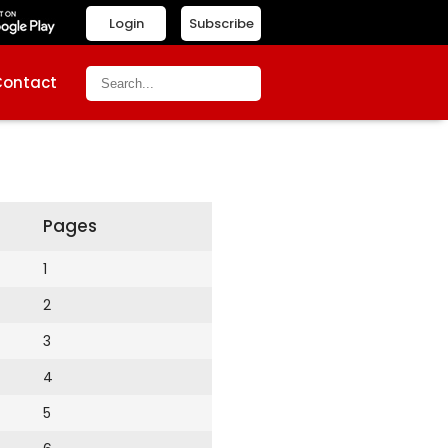
Login
Subscribe
Contact
Pages
1
2
3
4
5