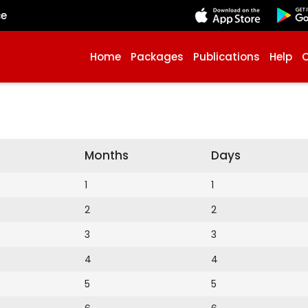
çe
Home
Packages
Publications
Help
Months
Days
1
1
2
2
3
3
4
4
5
5