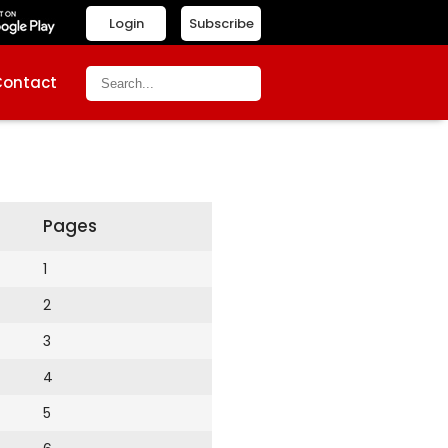
Login
Subscribe
Contact
Pages
1
2
3
4
5