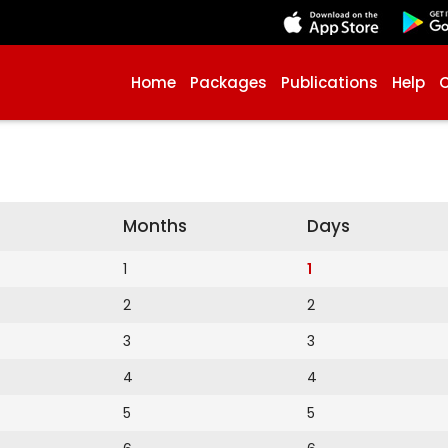
Home
Packages
Publications
Help
Months
Days
1
1
2
2
3
3
4
4
5
5