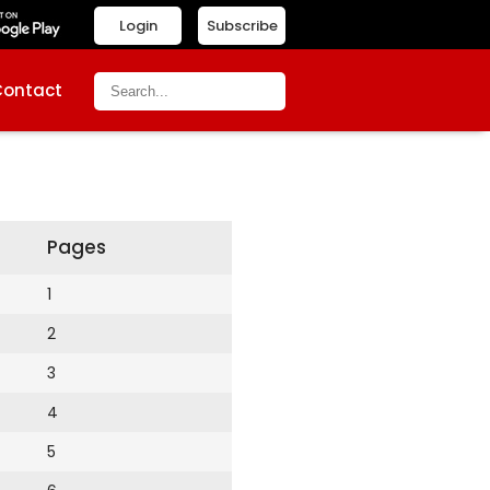
Login
Subscribe
Contact
Pages
1
2
3
4
5